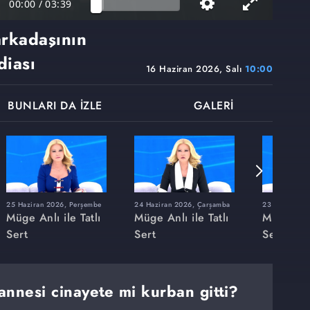
00:00
/
03:39
arkadaşının
diası
16 Haziran 2026, Salı
10:00
BUNLARI DA İZLE
GALERİ
25 Haziran 2026, Perşembe
24 Haziran 2026, Çarşamba
23 Haziran 20
Müge Anlı ile Tatlı
Müge Anlı ile Tatlı
Müge Anlı
Sert
Sert
Sert
annesi cinayete mi kurban gitti?