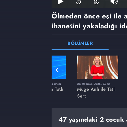
Ölmeden önce eşi ile 
ihanetini yakaladığı id
BÖLÜMLER
ı
8 Haziran 2026, Pazartesi
26 Haziran 2026, Cuma
 Tatlı
Müge Anlı ile Tatlı
Müge Anlı ile Tatlı
Sert
Sert
47 yaşındaki 2 çocuk 