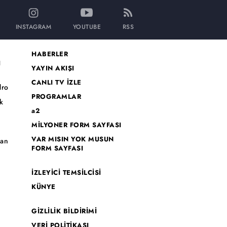
INSTAGRAM
YOUTUBE
RSS
HABERLER
I
YAYIN AKIŞI
CANLI TV İZLE
dro
PROGRAMLAR
k
a2
MİLYONER FORM SAYFASI
o
VAR MISIN YOK MUSUN
han
FORM SAYFASI
İZLEYİCİ TEMSİLCİSİ
KÜNYE
GİZLİLİK BİLDİRİMİ
VERİ POLİTİKASI