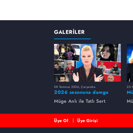
GALERİLER
08 Temmuz 2026, Çarşamba
23 H
2026 sezonuna damga
Mü
vuran 5 Müge Anlı
sa
Müge Anlı ile Tatlı Sert
Mü
dosyası...
ai
ett
Üye Ol
Üye Girişi