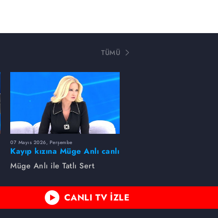
TÜMÜ
07 Mayıs 2026, Perşembe
Kayıp kızına Müge Anlı canlı
yayında kavuştu
Müge Anlı ile Tatlı Sert
CANLI TV İZLE