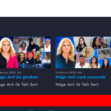
aziran 2026, Salı
16 Haziran 2026, Salı
ge Anlı’da gündem
Müge Anlı canlı yayınında
rsıldı! Kayıp dosyaları ve
dikkat çeken gelişmeler
ge Anlı ile Tatlı Sert
Müge Anlı ile Tatlı Sert
le ihanetleri herkesi şoke
yaşandı. Kayıp,
i!
dolandırıcılık iddiası ve
şüpheli ölüm...