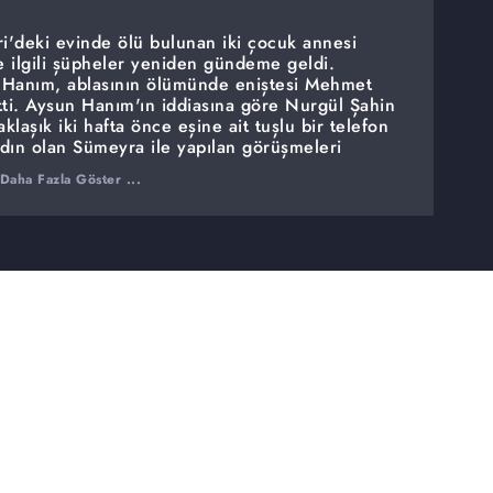
i'deki evinde ölü bulunan iki çocuk annesi
 ilgili şüpheler yeniden gündeme geldi.
 Hanım, ablasının ölümünde eniştesi Mehmet
tti. Aysun Hanım'ın iddiasına göre Nurgül Şahin
laşık iki hafta önce eşine ait tuşlu bir telefon
kadın olan Sümeyra ile yapılan görüşmeleri
, bu durumun evliliklerinde büyük bir krize
Daha Fazla Göster ...