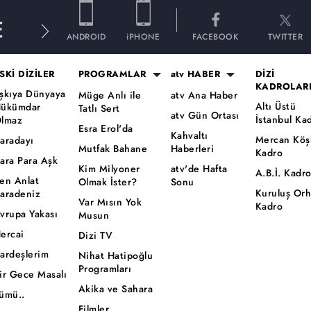
E
ANDROID
iPHONE
FACEBOOK
TWITTER
SKİ DİZİLER
PROGRAMLAR
atv HABER
DİZİ
KADROLAR
şkıya Dünyaya
Müge Anlı ile
atv Ana Haber
Altı Üstü
ükümdar
Tatlı Sert
atv Gün Ortası
İstanbul Ka
lmaz
Esra Erol'da
Kahvaltı
Mercan Köş
aradayı
Mutfak Bahane
Haberleri
Kadro
ara Para Aşk
Kim Milyoner
atv'de Hafta
A.B.İ. Kadr
en Anlat
Olmak İster?
Sonu
Kuruluş Or
aradeniz
Var Mısın Yok
Kadro
vrupa Yakası
Musun
ercai
Dizi TV
ardeşlerim
Nihat Hatipoğlu
Programları
ir Gece Masalı
Akika ve Sahara
ümü..
Filmler