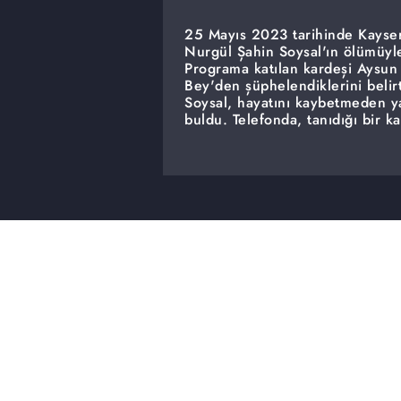
25 Mayıs 2023 tarihinde Kayser
Nurgül Şahin Soysal'ın ölümüyle
Programa katılan kardeşi Aysun
Bey'den şüphelendiklerini belir
Soysal, hayatını kaybetmeden yak
buldu. Telefonda, tanıdığı bir 
gördüğünü söyleyen Aysun Hanım
yol açtığını ifade etti.