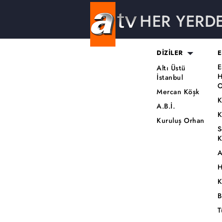
HER YERD
DİZİLER
E
E
Altı Üstü
H
İstanbul
O
Mercan Köşk
K
A.B.İ.
K
Kuruluş Orhan
S
K
A
H
K
B
T