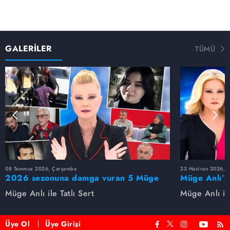
GALERİLER
TÜMÜ
08 Temmuz 2026, Çarşamba
23 Haziran 2026, S
2026 sezonuna damga vuran 5 Müge
Müge Anlı’d
Anlı dosyası...
dosyaları ve
Müge Anlı ile Tatlı Sert
Müge Anlı ile
etti!
Üye Ol
Üye Girişi