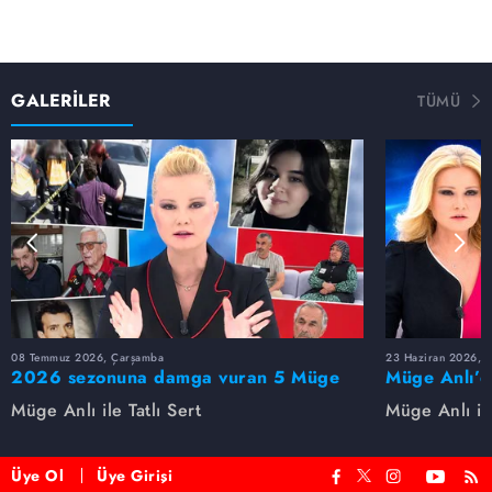
GALERİLER
TÜMÜ
08 Temmuz 2026, Çarşamba
23 Haziran 2026, S
2026 sezonuna damga vuran 5 Müge
Müge Anlı’d
Anlı dosyası...
dosyaları ve
Müge Anlı ile Tatlı Sert
Müge Anlı ile
etti!
Üye Ol
Üye Girişi