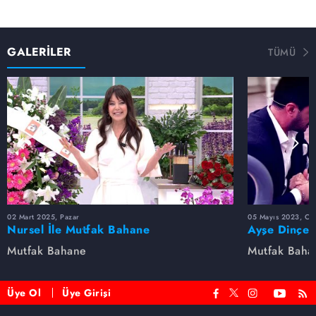
GALERİLER
TÜMÜ
02 Mart 2025, Pazar
05 Mayıs 2023, Cu
Nursel İle Mutfak Bahane
Ayşe Dinçer
dolu anlar...
Mutfak Bahane
Mutfak Baha
Üye Ol
Üye Girişi