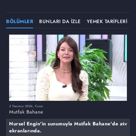
BÖLÜMLER
BUNLARI DA İZLE
YEMEK TARİFLERİ
3 Temmuz 2026, Cuma
M
Mutfak Bahane
Nursel Engin'in sunumuyla Mutfak Bahane'de atv
ekranlarında.