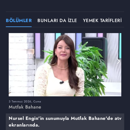
BÖLÜMLER
BUNLARI DA İZLE
YEMEK TARİFLERİ
3 Temmuz 2026, Cuma
M
Mutfak Bahane
Nursel Engin'in sunumuyla Mutfak Bahane'de atv
ekranlarında.