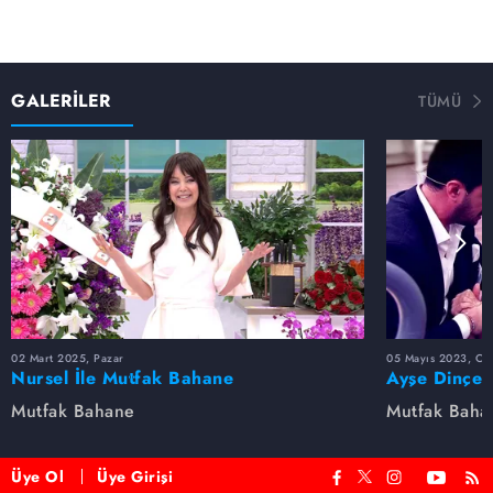
GALERİLER
TÜMÜ
02 Mart 2025, Pazar
05 Mayıs 2023, Cu
Nursel İle Mutfak Bahane
Ayşe Dinçer
dolu anlar...
Mutfak Bahane
Mutfak Baha
Üye Ol
Üye Girişi