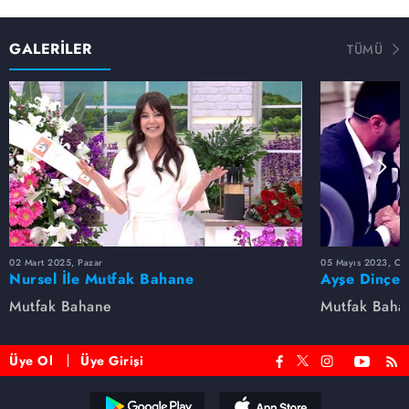
GALERİLER
TÜMÜ
02 Mart 2025, Pazar
05 Mayıs 2023, Cu
Nursel İle Mutfak Bahane
Ayşe Dinçer
dolu anlar...
Mutfak Bahane
Mutfak Baha
Üye Ol
Üye Girişi