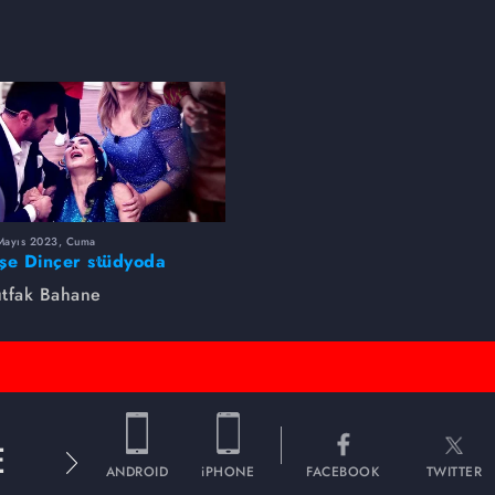
Mayıs 2023, Cuma
şe Dinçer stüdyoda
yıldı! Korku dolu anlar...
tfak Bahane
E
ANDROID
iPHONE
FACEBOOK
TWITTER