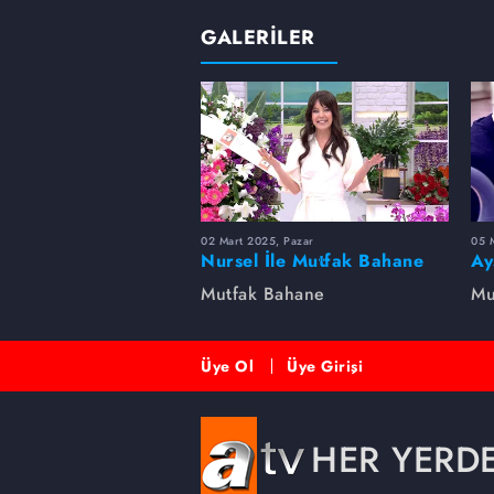
GALERİLER
02 Mart 2025, Pazar
05 
Nursel İle Mutfak Bahane
Ay
ba
Mutfak Bahane
Mu
Üye Ol
Üye Girişi
HER YERD