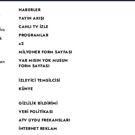
HABERLER
I
YAYIN AKIŞI
CANLI TV İZLE
dro
PROGRAMLAR
k
a2
MİLYONER FORM SAYFASI
o
VAR MISIN YOK MUSUN
han
FORM SAYFASI
İZLEYİCİ TEMSİLCİSİ
KÜNYE
GİZLİLİK BİLDİRİMİ
VERİ POLİTİKASI
ATV UYDU FREKANSLARI
İNTERNET REKLAM