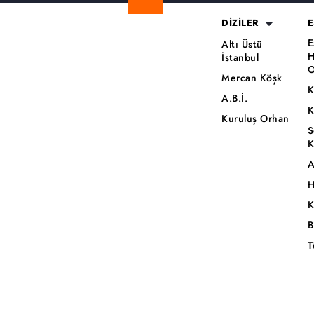
DİZİLER
E
E
Altı Üstü
H
İstanbul
O
Mercan Köşk
K
A.B.İ.
K
Kuruluş Orhan
S
K
A
H
K
B
T