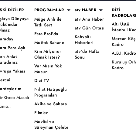
SKİ DİZİLER
PROGRAMLAR
atv HABER
DİZİ
KADROLAR
şkıya Dünyaya
Müge Anlı ile
atv Ana Haber
Altı Üstü
ükümdar
Tatlı Sert
atv Gün Ortası
İstanbul Ka
lmaz
Esra Erol'da
Kahvaltı
Mercan Köş
aradayı
Mutfak Bahane
Haberleri
Kadro
ara Para Aşk
Kim Milyoner
atv'de Hafta
A.B.İ. Kadr
en Anlat
Olmak İster?
Sonu
Kuruluş Or
aradeniz
Var Mısın Yok
Kadro
vrupa Yakası
Musun
ercai
Dizi TV
ardeşlerim
Nihat Hatipoğlu
Programları
ir Gece Masalı
Akika ve Sahara
ümü..
Filmler
Mevlid ve
Süleyman Çelebi