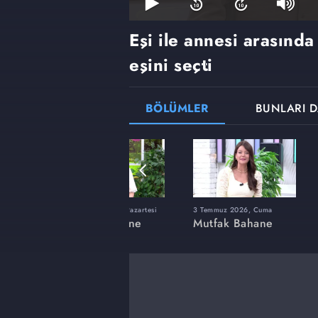
Eşi ile annesi arasınd
eşini seçti
BÖLÜMLER
BUNLARI D
lı
15 Haziran 2026, Pazartesi
3 Temmuz 2026, Cuma
ne
Mutfak Bahane
Mutfak Bahane