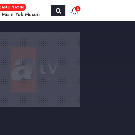
CANLI YAYIN
3
r Mısın Yok Musun