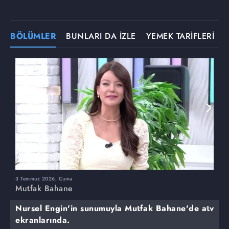
BÖLÜMLER
BUNLARI DA İZLE
YEMEK TARİFLERİ
3 Temmuz 2026, Cuma
M
Mutfak Bahane
Nursel Engin'in sunumuyla Mutfak Bahane'de atv
ekranlarında.