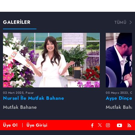
GALERİLER
TÜMÜ
02 Mart 2025, Pazar
05 Mayıs 2023, Cu
Nursel İle Mutfak Bahane
Ayşe Dinçer
dolu anlar...
Mutfak Bahane
Mutfak Baha
Üye Ol
Üye Girişi