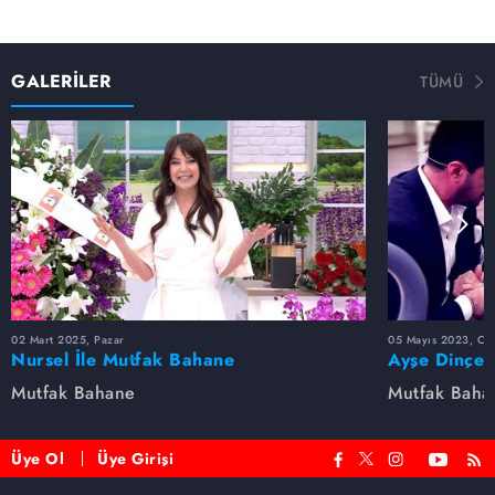
GALERİLER
TÜMÜ
02 Mart 2025, Pazar
05 Mayıs 2023, Cu
Nursel İle Mutfak Bahane
Ayşe Dinçer
dolu anlar...
Mutfak Bahane
Mutfak Baha
Üye Ol
Üye Girişi