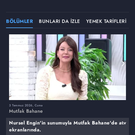
BÖLÜMLER
BUNLARI DA İZLE
YEMEK TARİFLERİ
3 Temmuz 2026, Cuma
M
Mutfak Bahane
Nursel Engin'in sunumuyla Mutfak Bahane'de atv
ekranlarında.