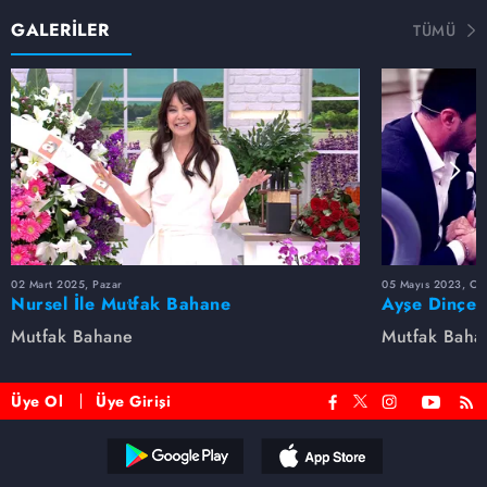
GALERİLER
TÜMÜ
02 Mart 2025, Pazar
05 Mayıs 2023, Cu
Nursel İle Mutfak Bahane
Ayşe Dinçer
dolu anlar...
Mutfak Bahane
Mutfak Baha
Üye Ol
Üye Girişi
Reddet