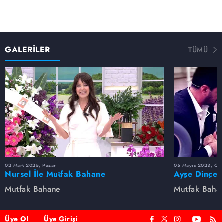
GALERİLER
TÜMÜ
02 Mart 2025, Pazar
05 Mayıs 2023, Cu
Nursel İle Mutfak Bahane
Ayşe Dinçer
dolu anlar...
Mutfak Bahane
Mutfak Baha
Üye Ol
Üye Girişi