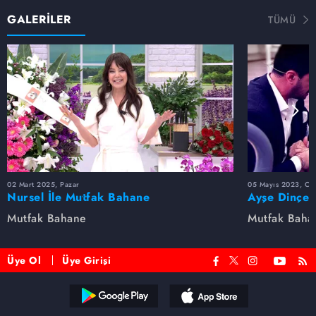
GALERİLER
TÜMÜ
02 Mart 2025, Pazar
05 Mayıs 2023, Cu
Nursel İle Mutfak Bahane
Ayşe Dinçer
dolu anlar...
Mutfak Bahane
Mutfak Baha
Üye Ol
Üye Girişi
Reddet