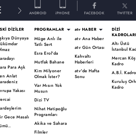
E
ANDROID
iPHONE
FACEBOOK
TWITTER
SKİ DİZİLER
PROGRAMLAR
atv HABER
DİZİ
KADROLAR
şkıya Dünyaya
Müge Anlı ile
atv Ana Haber
Altı Üstü
ükümdar
Tatlı Sert
atv Gün Ortası
İstanbul Ka
lmaz
Esra Erol'da
Kahvaltı
Mercan Köş
aradayı
Mutfak Bahane
Haberleri
Kadro
ara Para Aşk
Kim Milyoner
atv'de Hafta
A.B.İ. Kadr
en Anlat
Olmak İster?
Sonu
Kuruluş Or
aradeniz
Var Mısın Yok
Kadro
vrupa Yakası
Musun
ercai
Dizi TV
ardeşlerim
Nihat Hatipoğlu
Programları
ir Gece Masalı
Akika ve Sahara
ümü..
Filmler