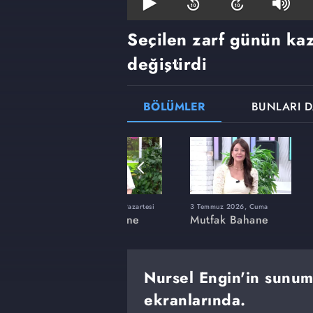
Seçilen zarf günün ka
değiştirdi
BÖLÜMLER
BUNLARI D
lı
15 Haziran 2026, Pazartesi
3 Temmuz 2026, Cuma
ne
Mutfak Bahane
Mutfak Bahane
Nursel Engin'in sunu
ekranlarında.