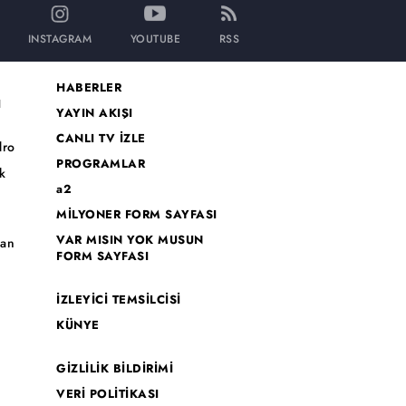
INSTAGRAM
YOUTUBE
RSS
HABERLER
I
YAYIN AKIŞI
CANLI TV İZLE
dro
PROGRAMLAR
k
a2
MİLYONER FORM SAYFASI
o
VAR MISIN YOK MUSUN
han
FORM SAYFASI
İZLEYİCİ TEMSİLCİSİ
KÜNYE
GİZLİLİK BİLDİRİMİ
VERİ POLİTİKASI