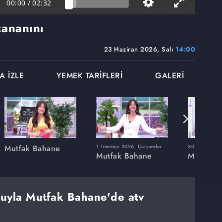
00:00
/
02:32
zananını
23 Haziran 2026, Salı
14:00
A İZLE
YEMEK TARİFLERİ
GALERİ
Mutfak Bahane
1 Temmuz 2026, Çarşamba
30 Haziran 20
Mutfak Bahane
Mutfak 
muyla Mutfak Bahane'de atv