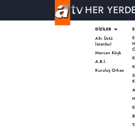
HER YERD
DİZİLER
E
E
Altı Üstü
H
İstanbul
O
Mercan Köşk
K
A.B.İ.
K
Kuruluş Orhan
S
K
A
H
K
B
T