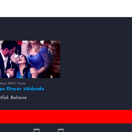
Mayıs 2023, Cuma
şe Dinçer stüdyoda
yıldı! Korku dolu anlar...
tfak Bahane