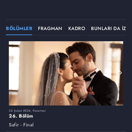
BÖLÜMLER
FRAGMAN
KADRO
BUNLARI DA İZLE
26 Şubat 2024, Pazartesi
1
26. Bölüm
2
Safir - Final
S