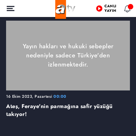
CANLI
YAYIN
Yayın hakları ve hukuki sebepler
nedeniyle sadece Türkiye'den
izlenmektedir.
16 Ekim 2023, Pazartesi
00:00
Ateş, Feraye'nin parmağına safir yüzüğü
takıyor!