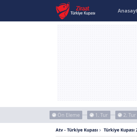
Anasay
Ön Eleme
1. Tur
2. Tur
Atv - Türkiye Kupası
Türkiye Kupası 