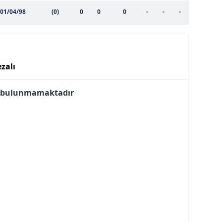
 çerezlerle ilgili bilgi almak için lütfen
tıklayınız
.
01/04/98
(0)
0
0
0
-
-
-
zalı
i bulunmamaktadır