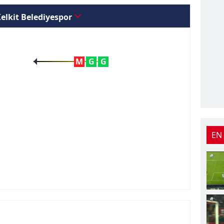
Kelkit Belediyespor
M
G
G
EN