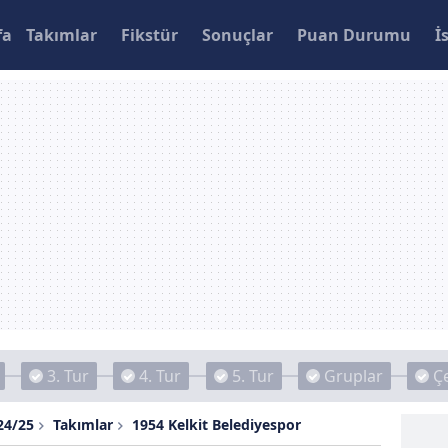
fa
Takımlar
Fikstür
Sonuçlar
Puan Durumu
İ
3. Tur
4. Tur
5. Tur
Gruplar
Çe
24/25
Takımlar
1954 Kelkit Belediyespor