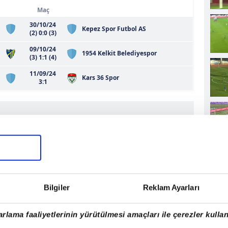
Maç
30/10/24
Kepez Spor Futbol AS
(2) 0:0 (3)
09/10/24
1954 Kelkit Belediyespor
(3) 1:1 (4)
11/09/24
Kars 36 Spor
3:1
Bilgiler
Reklam Ayarları
rlama faaliyetlerinin yürütülmesi amaçları ile çerezler kullan