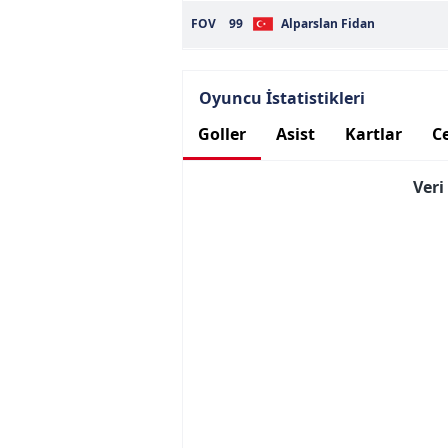
mevzuata uygun olarak kullanılan
FOV
99
Alparslan Fidan
Oyuncu İstatistikleri
Goller
Asist
Kartlar
Ce
Ver