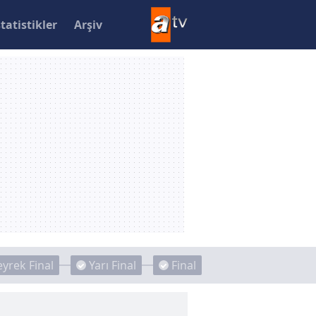
statistikler
Arşiv
yrek Final
Yarı Final
Final