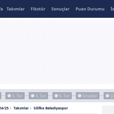
fa
Takımlar
Fikstür
Sonuçlar
Puan Durumu
İ
3. Tur
4. Tur
5. Tur
Gruplar
Çe
24/25
Takımlar
Silifke Belediyespor