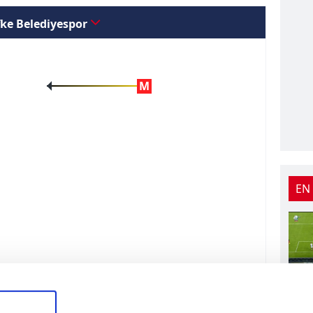
ifke Belediyespor
M
EN