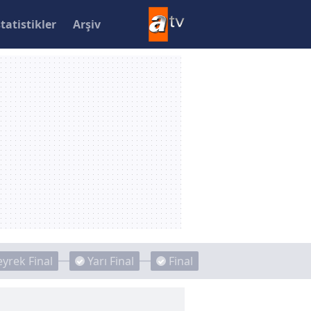
statistikler
Arşiv
yrek Final
Yarı Final
Final