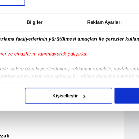
Maç
09/10/24
Silifke Belediyespor
2:1
Bilgiler
Reklam Ayarları
rlama faaliyetlerinin yürütülmesi amaçları ile çerezler kullan
yıcı ve cihazlarını tanımlayarak çalışırlar.
de sizlere özel kişiselleştirilmiş reklamlar sunabilir, sayfalarım
aparken amacımızın size daha iyi bir reklam deneyimi sunmak ol
imizden gelen çabayı gösterdiğimizi ve bu noktada, reklamların ma
olduğunu sizlere hatırlatmak isteriz.
Kişiselleştir
çerezlere izin vermedikleri takdirde, kullanıcılara hedefli reklaml
abilmek için İnternet Sitemizde kendimize ve üçüncü kişilere ait 
isel verileriniz işlenmekte olup gerekli olan çerezler bilgi toplum
zalı
 çerezler, sitemizin daha işlevsel kılınması ve kişiselleştirilmes