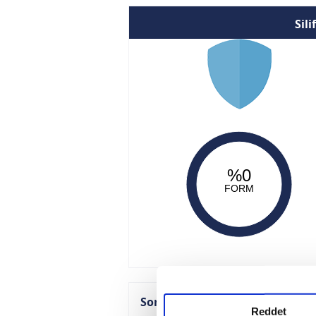
Sil
%0
FORM
Son Maçlar
Reddet