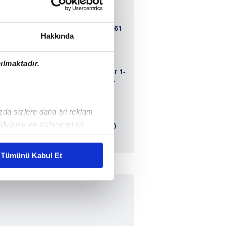
Bursaspor 1-1 1461
Hakkında
Trabzon
ılmaktadır.
Adana Demirspor 1-
0 Dersim 62 Spor
ızda sizlere daha iyi reklam
Ankaragücü 1-0
duğunu ve sizlere en iyi
Erbaaspor (ÖZET)
liyetlerimizi karşılamak
Tümünü Kabul Et
ar gösterilmeyecektir."
çerezler kullanılmaktadır. Bu
u hizmetlerinin sunulması
i ve sizlere yönelik