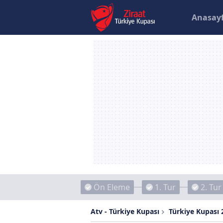
Anasay
Ön Eleme
1. Tur
2. Tur
Atv - Türkiye Kupası
Türkiye Kupası 