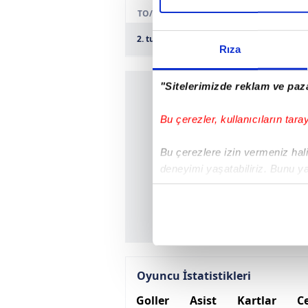
TO/R
2. tur
Fatsa Belediyespor
Rıza
"Sitelerimizde reklam ve paza
Bu çerezler, kullanıcıların tara
Bu çerezlere izin vermeniz halin
deneyimi yaşatabiliriz. Bunu y
içerikleri sunabilmek adına el
noktasında tek gelir kalemimiz 
Her halükârda, kullanıcılar, bu 
Sizlere daha iyi bir hizmet sun
Oyuncu İstatistikleri
çerezler vasıtasıyla çeşitli kiş
Goller
Asist
Kartlar
Ce
amacıyla kullanılmaktadır. Diğer