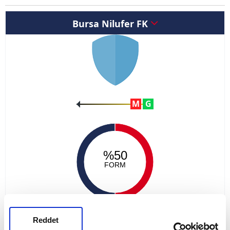
Bursa Nilufer FK
M
G
%50
FORM
Reddet