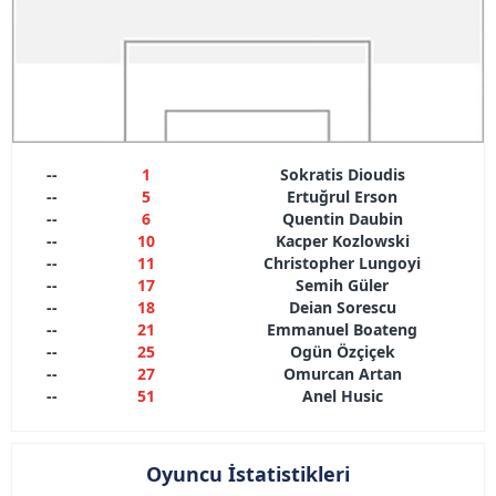
hazırlanmış Aydınlatma Metnimizi okumak ve sitemizde
ilgili mevzuata uygun olarak kullanılan çerezlerle ilgili bilgi
almak için lütfen
tıklayınız
.
--
1
Sokratis Dioudis
--
5
Ertuğrul Erson
--
6
Quentin Daubin
--
10
Kacper Kozlowski
--
11
Christopher Lungoyi
--
17
Semih Güler
--
18
Deian Sorescu
--
21
Emmanuel Boateng
--
25
Ogün Özçiçek
--
27
Omurcan Artan
--
51
Anel Husic
Oyuncu İstatistikleri