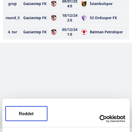
09/01/25
grup
Gaziantep FK
İstanbulspor
4:0
18/12/24
round_5
Gaziantep FK
52 Orduspor FK
2:0
05/12/24
4. tur
Gaziantep FK
Batman Petrolspor
1:0
Reddet