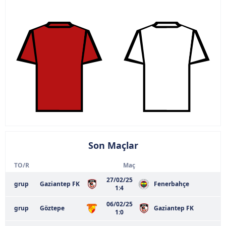
Son Maçlar
TO/R
Maç
27/02/25
grup
Gaziantep FK
Fenerbahçe
1:4
06/02/25
grup
Göztepe
Gaziantep FK
1:0