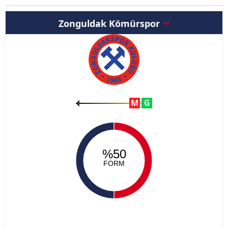
Zonguldak Kömürspor
M
G
%50
FORM