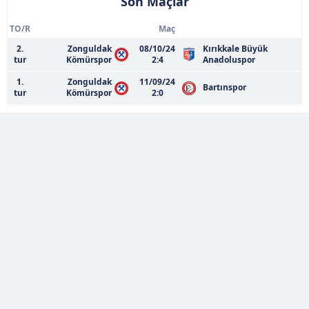
Son Maçlar
TO/R
Maç
2.
Zonguldak
08/10/24
Kırıkkale Büyük
tur
Kömürspor
2:4
Anadoluspor
1.
Zonguldak
11/09/24
Bartınspor
tur
Kömürspor
2:0