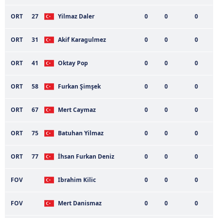
6698 sayılı Kişisel Verilerin Korunması Kanunu uyarınca
ORT
27
Yilmaz Daler
0
0
0
hazırlanmış Aydınlatma Metnimizi okumak ve sitemizde
ilgili mevzuata uygun olarak kullanılan çerezlerle ilgili bilgi
ORT
31
Akif Karagulmez
0
0
0
almak için lütfen
tıklayınız
.
ORT
41
Oktay Pop
0
0
0
ORT
58
Furkan Şimşek
0
0
0
ORT
67
Mert Caymaz
0
0
0
ORT
75
Batuhan Yilmaz
0
0
0
ORT
77
İhsan Furkan Deniz
0
0
0
FOV
Ibrahim Kilic
0
0
0
FOV
Mert Danismaz
0
0
0