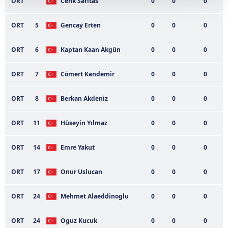
ORT
Cenk Saritas
0
0
0
Her halükârda, kullanıcılar, bu çerezlere izin vermedikleri
takdirde, kullanıcılara hedefli reklamlar
ORT
5
Gencay Erten
0
0
0
gösterilmeyecektir."
ORT
6
Kaptan Kaan Akgün
0
0
0
Sizlere daha iyi bir hizmet sunabilmek için İnternet
Sitemizde kendimize ve üçüncü kişilere ait çerezler
ORT
7
Cömert Kandemir
0
0
0
kullanılmaktadır. Bu çerezler vasıtasıyla çeşitli kişisel
verileriniz işlenmekte olup gerekli olan çerezler bilgi
ORT
8
Berkan Akdeniz
0
0
0
toplumu hizmetlerinin sunulması amacıyla
kullanılmaktadır. Diğer çerezler, sitemizin daha işlevsel
ORT
11
Hüseyin Yılmaz
0
0
0
kılınması ve kişiselleştirilmesi ve sizlere yönelik
reklam/pazarlama faaliyetlerinin yapılması, amaçlarıyla
ORT
14
Emre Yakut
0
0
0
sınırlı olarak açık rızanız dahilinde kullanılacaktır.
ORT
17
Onur Uslucan
0
0
0
Çerezlere ilişkin tercihlerinizi aşağıda yer alan panel
vasıtasıyla belirleyebilirsiniz. Çerezlere ilişkin detaylı bilgi
ORT
24
Mehmet Alaeddinoglu
0
0
0
için Ayarlar butonuna tıklayabilir,
Çerez Bilgilendirme
Metnimizi
ziyaret edebilirsiniz.
ORT
24
Oguz Kucuk
0
0
0