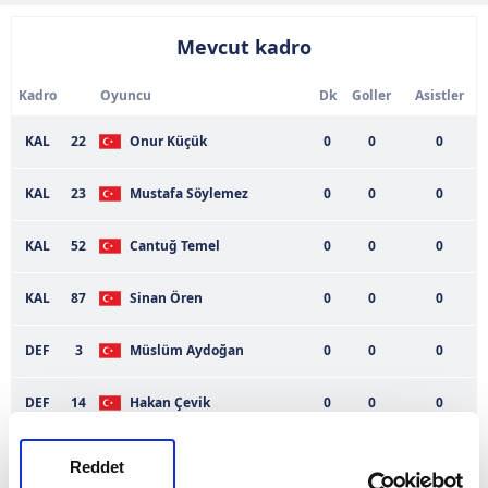
Mevcut kadro
Kadro
Oyuncu
Dk
Goller
Asistler
KAL
22
Onur Küçük
0
0
0
KAL
23
Mustafa Söylemez
0
0
0
KAL
52
Cantuğ Temel
0
0
0
KAL
87
Sinan Ören
0
0
0
DEF
3
Müslüm Aydoğan
0
0
0
DEF
14
Hakan Çevik
0
0
0
DEF
15
Murat Türkkan
0
0
0
Reddet