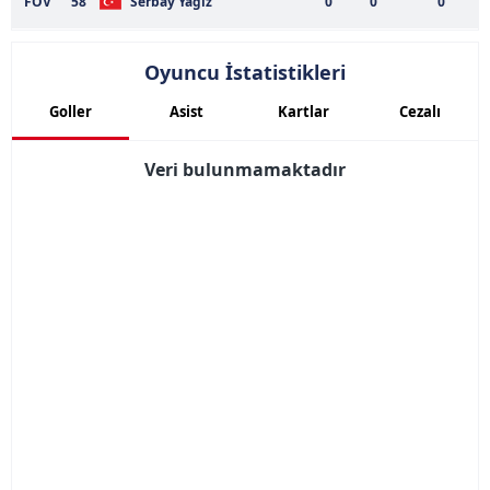
FOV
58
Serbay Yağız
0
0
0
Oyuncu İstatistikleri
Goller
Asist
Kartlar
Cezalı
Veri bulunmamaktadır