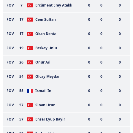
FOV
7
Ercüment Eray Ataklı
0
0
0
FOV
17
Cem Sultan
0
0
0
FOV
17
Okan Deniz
0
0
0
FOV
19
Berkay Unlu
0
0
0
FOV
26
Onur Ari
0
0
0
FOV
54
Olcay Meydan
0
0
0
FOV
55
Ismail In
0
0
0
FOV
57
Sinan Uzun
0
0
0
FOV
57
Ensar Eyup Bayir
0
0
0