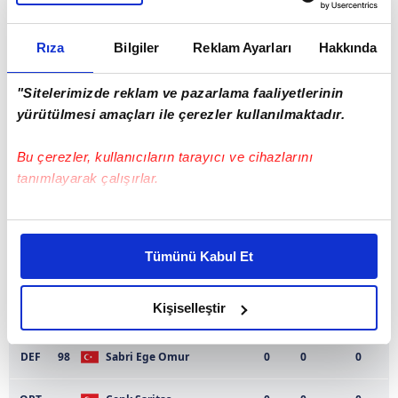
DEF
15
Sevket Gungor
0
0
0
Rıza
Bilgiler
Reklam Ayarları
Hakkında
DEF
17
Ilker Cihan
0
0
0
"Sitelerimizde reklam ve pazarlama faaliyetlerinin
DEF
30
Ridvan Coskun
0
0
0
yürütülmesi amaçları ile çerezler kullanılmaktadır.
DEF
34
Burak Et
0
0
0
Bu çerezler, kullanıcıların tarayıcı ve cihazlarını
tanımlayarak çalışırlar.
DEF
35
Ali Fırat Okur
0
0
0
Bu çerezlere izin vermeniz halinde sizlere özel
DEF
46
Ali Osman Karnapoğlu
0
0
0
kişiselleştirilmiş reklamlar sunabilir, sayfalarımızda sizlere
Tümünü Kabul Et
daha iyi reklam deneyimi yaşatabiliriz. Bunu yaparken
DEF
61
Emre Kara
0
0
0
amacımızın size daha iyi bir reklam deneyimi sunmak
olduğunu ve sizlere en iyi içerikleri sunabilmek adına
Kişiselleştir
DEF
90
Okan Duran
0
0
0
elimizden gelen çabayı gösterdiğimizi ve bu noktada,
reklamların maliyetlerimizi karşılamak noktasında tek gelir
DEF
98
Sabri Ege Omur
0
0
0
kalemimiz olduğunu sizlere hatırlatmak isteriz.