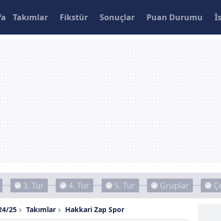
fa
Takımlar
Fikstür
Sonuçlar
Puan Durumu
İ
3. Tur
4. Tur
5. Tur
Gruplar
Çe
24/25
Takımlar
Hakkari Zap Spor