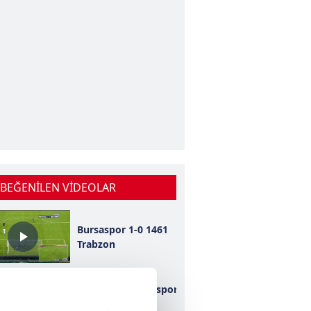
 BEĞENİLEN VİDEOLAR
Bursaspor 1-0 1461
Trabzon
Kahramanmaraşspor
2-0 Konyaspor