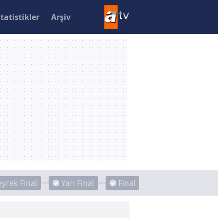
statistikler
Arşiv
yrek Final
Yarı Final
Final