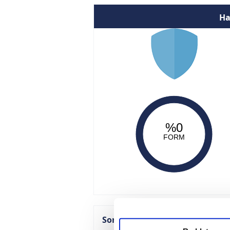
Ha
%0
FORM
Son Maçlar