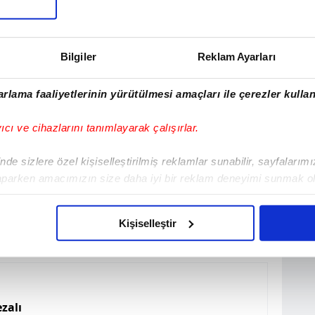
Maç
11/09/24
Hakkari Zap Spor
2:0
Bilgiler
Reklam Ayarları
rlama faaliyetlerinin yürütülmesi amaçları ile çerezler kullan
yıcı ve cihazlarını tanımlayarak çalışırlar.
de sizlere özel kişiselleştirilmiş reklamlar sunabilir, sayfalarım
aparken amacımızın size daha iyi bir reklam deneyimi sunmak ol
imizden gelen çabayı gösterdiğimizi ve bu noktada, reklamların ma
olduğunu sizlere hatırlatmak isteriz.
Kişiselleştir
çerezlere izin vermedikleri takdirde, kullanıcılara hedefli reklaml
abilmek için İnternet Sitemizde kendimize ve üçüncü kişilere ait 
isel verileriniz işlenmekte olup gerekli olan çerezler bilgi toplum
zalı
 çerezler, sitemizin daha işlevsel kılınması ve kişiselleştirilmes