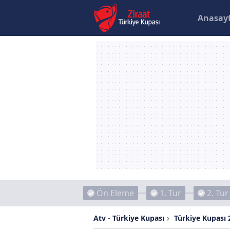
Anasay
Ön Eleme
1. Tur
2. Tur
Atv - Türkiye Kupası
Türkiye Kupası 