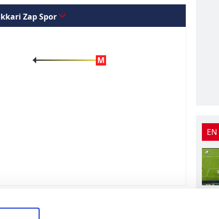
kkari Zap Spor
M
EN