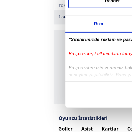
Reddet
TO/R
1. tur
Bitlis Ozguzelderespor
Rıza
"Sitelerimizde reklam ve paza
Bu çerezler, kullanıcıların tara
Bu çerezlere izin vermeniz halin
deneyimi yaşatabiliriz. Bunu y
içerikleri sunabilmek adına el
noktasında tek gelir kalemimiz 
Her halükârda, kullanıcılar, bu 
Sizlere daha iyi bir hizmet sun
Oyuncu İstatistikleri
çerezler vasıtasıyla çeşitli kiş
Goller
Asist
Kartlar
Ce
amacıyla kullanılmaktadır. Diğer