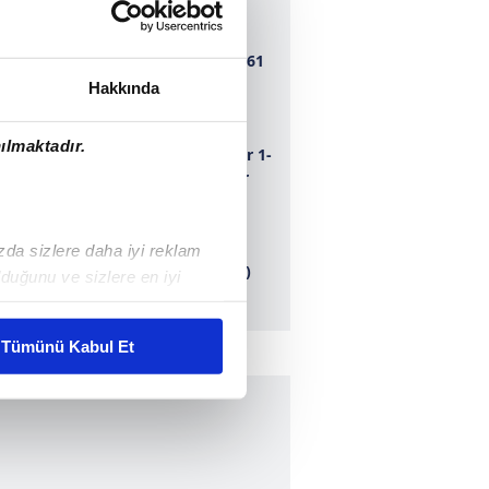
Bursaspor 1-1 1461
Trabzon
Hakkında
ılmaktadır.
Adana Demirspor 1-
0 Dersim 62 Spor
Ankaragücü 1-0
ızda sizlere daha iyi reklam
Erbaaspor (ÖZET)
duğunu ve sizlere en iyi
liyetlerimizi karşılamak
Tümünü Kabul Et
ar gösterilmeyecektir."
çerezler kullanılmaktadır. Bu
u hizmetlerinin sunulması
i ve sizlere yönelik