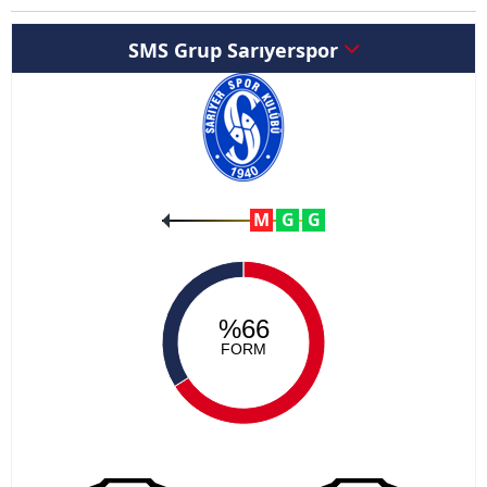
SMS Grup Sarıyerspor
M
G
G
%66
FORM