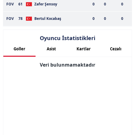
FOV
61
Zafer Şensoy
0
0
0
FOV
78
Bertul Kocabaş
0
0
0
Oyuncu İstatistikleri
Goller
Asist
Kartlar
Cezalı
Veri bulunmamaktadır