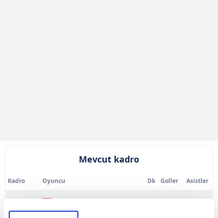
Mevcut kadro
Kadro
Oyuncu
Dk
Goller
Asistler
KAL
1
Serdar Kulbilge
0
0
0