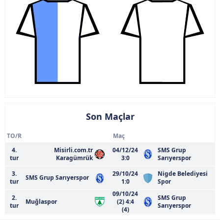
Son Maçlar
TO/R
Maç
4.
Misirli.com.tr
04/12/24
SMS Grup
tur
Karagümrük
3:0
Sarıyerspor
3.
29/10/24
Nigde Belediyesi
SMS Grup Sarıyerspor
tur
1:0
Spor
09/10/24
2.
SMS Grup
Muğlaspor
(2) 4:4
tur
Sarıyerspor
(4)