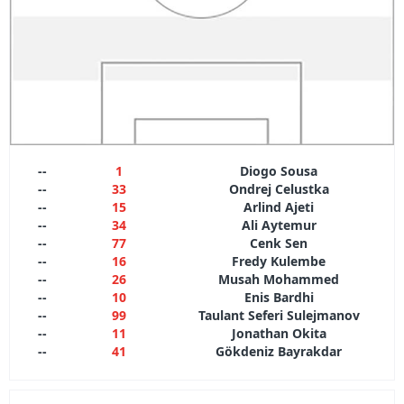
--
1
Diogo Sousa
--
33
Ondrej Celustka
--
15
Arlind Ajeti
--
34
Ali Aytemur
--
77
Cenk Sen
--
16
Fredy Kulembe
--
26
Musah Mohammed
--
10
Enis Bardhi
--
99
Taulant Seferi Sulejmanov
--
11
Jonathan Okita
--
41
Gökdeniz Bayrakdar