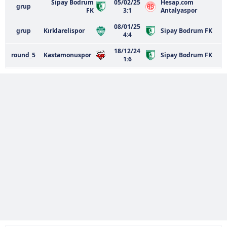
Sipay Bodrum
05/02/25
Hesap.com
grup
FK
3:1
Antalyaspor
08/01/25
grup
Kırklarelispor
Sipay Bodrum FK
4:4
18/12/24
round_5
Kastamonuspor
Sipay Bodrum FK
1:6