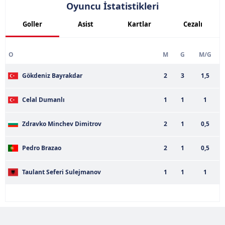
Oyuncu İstatistikleri
Goller
Asist
Kartlar
Cezalı
O
M
G
M/G
Gökdeniz Bayrakdar
2
3
1,5
Celal Dumanlı
1
1
1
Zdravko Minchev Dimitrov
2
1
0,5
Pedro Brazao
2
1
0,5
Taulant Seferi Sulejmanov
1
1
1