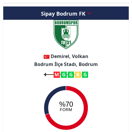
Sipay Bodrum FK
Demirel, Volkan
Bodrum İlçe Stadı, Bodrum
M
G
G
B
G
%70
FORM