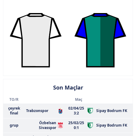
Son Maçlar
TO/R
Maç
çeyrek
02/04/25
Trabzonspor
Sipay Bodrum FK
final
3:2
Özbelsan
25/02/25
grup
Sipay Bodrum FK
Sivasspor
0:1