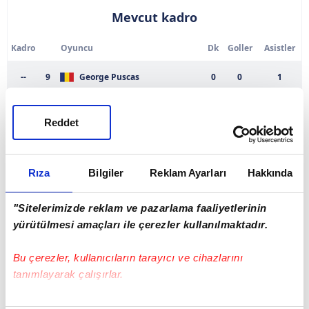
Mevcut kadro
Kadro
Oyuncu
Dk
Goller
Asistler
--
9
George Puscas
0
0
1
KAL
1
Diogo Sousa
0
0
0
Reddet
DEF
15
Arlind Ajeti
0
0
0
Rıza
Bilgiler
Reklam Ayarları
Hakkında
DEF
23
Uzeyir Ergun
0
0
0
"Sitelerimizde reklam ve pazarlama faaliyetlerinin
DEF
26
Musah Mohammed
0
0
0
yürütülmesi amaçları ile çerezler kullanılmaktadır.
DEF
29
Christophe Herelle
0
0
0
Bu çerezler, kullanıcıların tarayıcı ve cihazlarını
tanımlayarak çalışırlar.
DEF
33
Ondrej Celustka
0
0
0
Bu çerezlere izin vermeniz halinde sizlere özel
DEF
34
Ali Aytemur
0
0
0