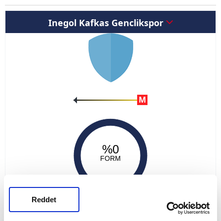
Inegol Kafkas Genclikspor
M
%0
FORM
Reddet