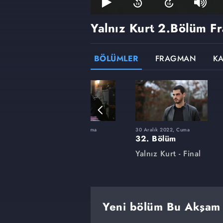
Yalnız Kurt
2.Bölüm F
BÖLÜMLER
FRAGMAN
K
uma
27 Mayıs 2022, Cuma
30 Aralık 2022, Cuma
18. Bölüm
32. Bölüm
Yalnız Kurt
Yalnız Kurt - Final
Yeni bölüm Bu Akşam 