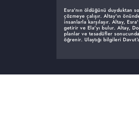
Esra'nın öldüğünü duyduktan son
çözmeye çalışır. Altay'ın önünde
insanlarla karşılaşır. Altay, Es
getirir ve Ela'yı bulur. Altay, D
planlar ve tesadüfler sonucunda 
öğrenir. Ulaştığı bilgileri Davut
gelmiştir. Yıllardır sabırla bug
bugüne tek tek Altay'a anlatır.
Altay, Golyat'a karşı intikam ye