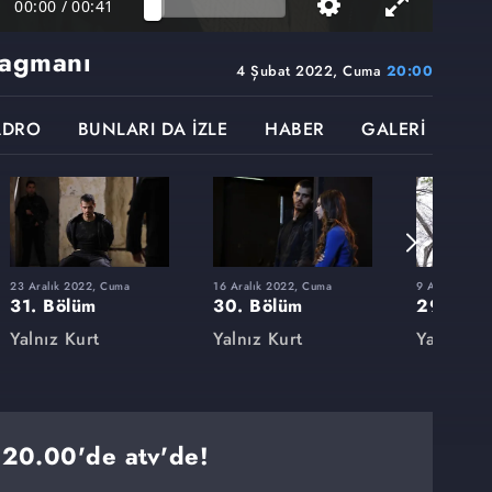
00:00
/
00:41
ragmanı
4 Şubat 2022, Cuma
20:00
ADRO
BUNLARI DA İZLE
HABER
GALERİ
23 Aralık 2022, Cuma
16 Aralık 2022, Cuma
9 Aralık 202
31. Bölüm
30. Bölüm
29. Böl
Yalnız Kurt
Yalnız Kurt
Yalnız Ku
20.00'de atv'de!