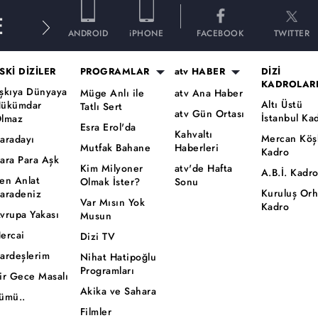
E
ANDROID
iPHONE
FACEBOOK
TWITTER
SKİ DİZİLER
PROGRAMLAR
atv HABER
DİZİ
KADROLAR
şkıya Dünyaya
Müge Anlı ile
atv Ana Haber
Altı Üstü
ükümdar
Tatlı Sert
atv Gün Ortası
İstanbul Ka
lmaz
Esra Erol'da
Kahvaltı
Mercan Köş
aradayı
Mutfak Bahane
Haberleri
Kadro
ara Para Aşk
Kim Milyoner
atv'de Hafta
A.B.İ. Kadr
en Anlat
Olmak İster?
Sonu
Kuruluş Or
aradeniz
Var Mısın Yok
Kadro
vrupa Yakası
Musun
ercai
Dizi TV
ardeşlerim
Nihat Hatipoğlu
Programları
ir Gece Masalı
Akika ve Sahara
ümü..
Filmler