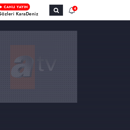
CANLI YAYIN
4
Gözleri KaraDeniz