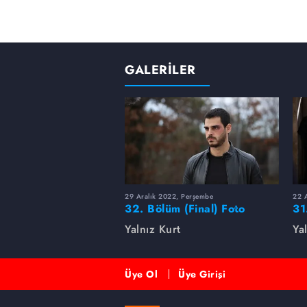
GALERİLER
29 Aralık 2022, Perşembe
22 
32. Bölüm (Final) Foto
31
Galeri
Yalnız Kurt
Ya
Üye Ol
Üye Girişi