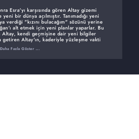
ra Esra'yı karşısında gören Altay gizemi
 yeni bir dünya açılmıştır. Tanımadığı yeni
ra'ya verdiği "kızını bulacağım" sözünü yerine
oğan'ı alt etmek için yeni planlar yaparlar. Bu
Altay, kendi geçmişine dair yeni bilgiler
'a getiren Altay'ın, kaderiyle yüzleşme vakti
ünü bekleyen Davut, olan olayları geçmişten
Daha Fazla Göster ...
 Gerçekleri öğrenen ve düşmanlarını tanıyan
mini eder.