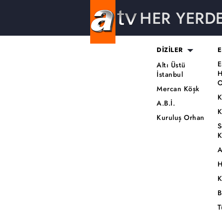
HER YERD
DİZİLER
E
E
Altı Üstü
H
İstanbul
O
Mercan Köşk
K
A.B.İ.
K
Kuruluş Orhan
S
K
A
H
K
B
T