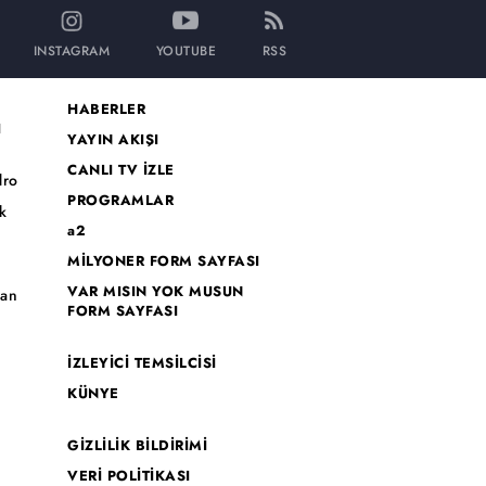
INSTAGRAM
YOUTUBE
RSS
HABERLER
I
YAYIN AKIŞI
CANLI TV İZLE
dro
PROGRAMLAR
k
a2
MİLYONER FORM SAYFASI
o
VAR MISIN YOK MUSUN
han
FORM SAYFASI
İZLEYİCİ TEMSİLCİSİ
KÜNYE
GİZLİLİK BİLDİRİMİ
VERİ POLİTİKASI