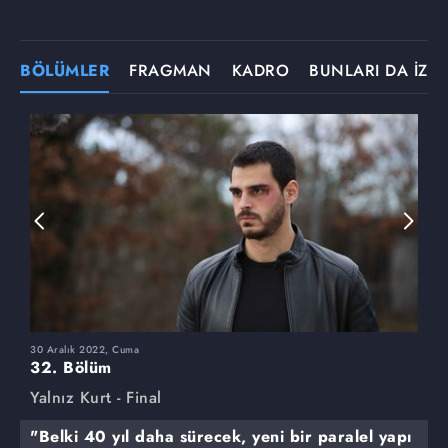
BÖLÜMLER
FRAGMAN
KADRO
BUNLARI DA İZLE
30 Aralık 2022, Cuma
2
32. Bölüm
3
Yalnız Kurt - Final
Y
"Belki 40 yıl daha sürecek, yeni bir paralel yapı