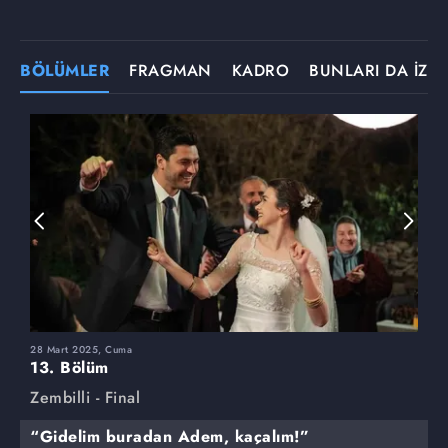
BÖLÜMLER
FRAGMAN
KADRO
BUNLARI DA İZLE
28 Mart 2025, Cuma
2
13. Bölüm
1
Zembilli - Final
Z
“Gidelim buradan Adem, kaçalım!”