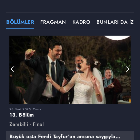
BÖLÜMLER
FRAGMAN
KADRO
BUNLARI DA İZLE
28 Mart 2025, Cuma
2
13. Bölüm
1
Zembilli - Final
Z
Büyük usta Ferdi Tayfur’un anısına saygıyla…