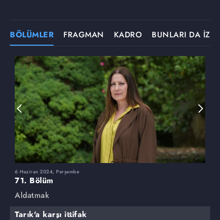
BÖLÜMLER
FRAGMAN
KADRO
BUNLARI DA İZLE
6 Haziran 2024, Perşembe
3
71. Bölüm
7
Aldatmak
A
Tarık'a karşı ittifak