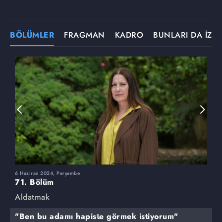
BÖLÜMLER
FRAGMAN
KADRO
BUNLARI DA İZLE
6 Haziran 2024, Perşembe
3
71. Bölüm
7
Aldatmak
A
"Ben bu adamı hapiste görmek istiyorum"