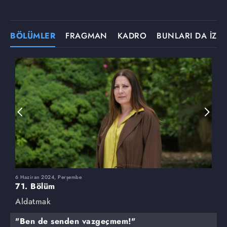
BÖLÜMLER
FRAGMAN
KADRO
BUNLARI DA İZLE
6 Haziran 2024, Perşembe
3
71. Bölüm
7
Aldatmak
A
"Ben de senden vazgeçmem!"