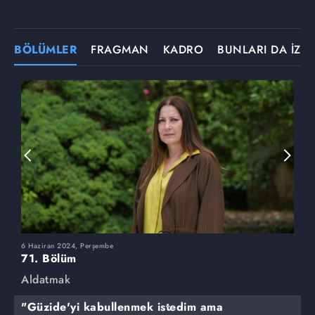
BÖLÜMLER
FRAGMAN
KADRO
BUNLARI DA İZLE
6 Haziran 2024, Perşembe
3
71. Bölüm
7
Aldatmak
A
"Güzide'yi kabullenmek istedim ama