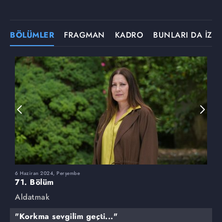
BÖLÜMLER
FRAGMAN
KADRO
BUNLARI DA İZLE
6 Haziran 2024, Perşembe
3
71. Bölüm
7
Aldatmak
A
"Korkma sevgilim geçti..."