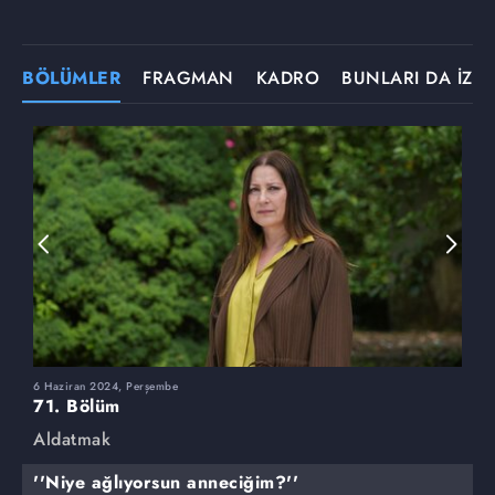
BÖLÜMLER
FRAGMAN
KADRO
BUNLARI DA İZLE
6 Haziran 2024, Perşembe
3
71. Bölüm
7
Aldatmak
A
''Niye ağlıyorsun anneciğim?''