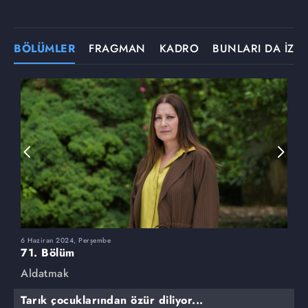
BÖLÜMLER
FRAGMAN
KADRO
BUNLARI DA İZLE
6 Haziran 2024, Perşembe
3
71. Bölüm
7
Aldatmak
A
Tarık çocuklarından özür diliyor...