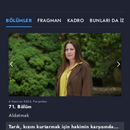
BÖLÜMLER
FRAGMAN
KADRO
BUNLARI DA İZLE
6 Haziran 2024, Perşembe
3
71. Bölüm
7
Aldatmak
A
Tarık, kızını kurtarmak için hakimin karşısında...