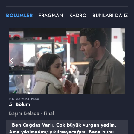
BÖLÜMLER
FRAGMAN
KADRO
BUNLARI DA İZLE
2 Nisan 2023, Pazar
2
5. Bölüm
4
Başım Belada - Final
B
“Ben Çağdaş Varlı. Çok büyük vurgun yedim.
Ama yıkılmadım; yıkılmayacağım. Bana bunu