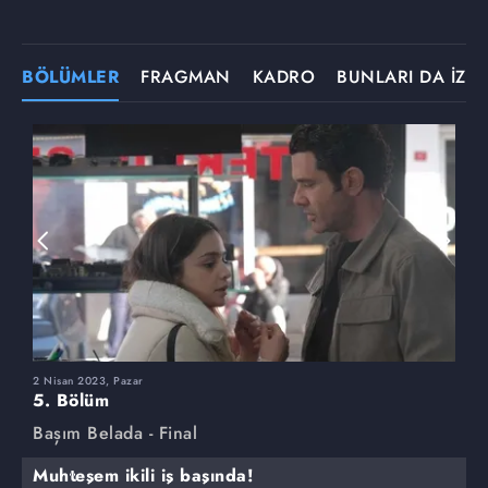
BÖLÜMLER
FRAGMAN
KADRO
BUNLARI DA İZLE
2 Nisan 2023, Pazar
2
5. Bölüm
4
Başım Belada - Final
B
Muhteşem ikili iş başında!