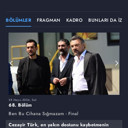
BÖLÜMLER
FRAGMAN
KADRO
BUNLARI DA İZLE
28 Mayıs 2024, Salı
2
68. Bölüm
6
Ben Bu Cihana Sığmazam - Final
B
Cezayir Türk, en yakın dostunu kaybetmenin