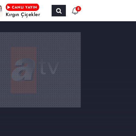
CANLI YAYIN
5
Kırgın Çiçekler