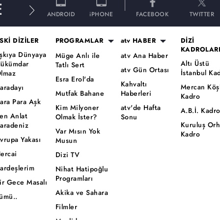
E
ANDROID
iPHONE
FACEBOOK
TWITTER
SKİ DİZİLER
PROGRAMLAR
atv HABER
DİZİ
KADROLAR
şkıya Dünyaya
Müge Anlı ile
atv Ana Haber
Altı Üstü
ükümdar
Tatlı Sert
atv Gün Ortası
İstanbul Ka
lmaz
Esra Erol'da
Kahvaltı
Mercan Köş
aradayı
Mutfak Bahane
Haberleri
Kadro
ara Para Aşk
Kim Milyoner
atv'de Hafta
A.B.İ. Kadr
en Anlat
Olmak İster?
Sonu
Kuruluş Or
aradeniz
Var Mısın Yok
Kadro
vrupa Yakası
Musun
ercai
Dizi TV
ardeşlerim
Nihat Hatipoğlu
Programları
ir Gece Masalı
Akika ve Sahara
ümü..
Filmler