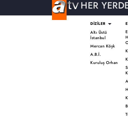
HER YERD
DİZİLER
E
E
Altı Üstü
H
İstanbul
O
Mercan Köşk
K
A.B.İ.
K
Kuruluş Orhan
S
K
A
H
K
B
T