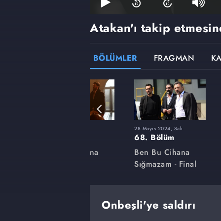
Atakan'ı takip etmesin
BÖLÜMLER
FRAGMAN
K
23 Ocak 2024, Salı
28 Mayıs 2024, Salı
54. Bölüm
68. Bölüm
na
Ben Bu Cihana
Ben Bu Cihana
Sığmazam
Sığmazam - Final
Onbeşli'ye saldırı