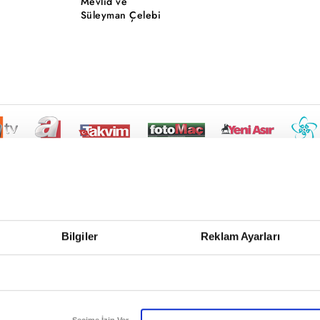
Mevlid ve
Süleyman Çelebi
Bilgiler
Reklam Ayarları
Seçime İzin Ver