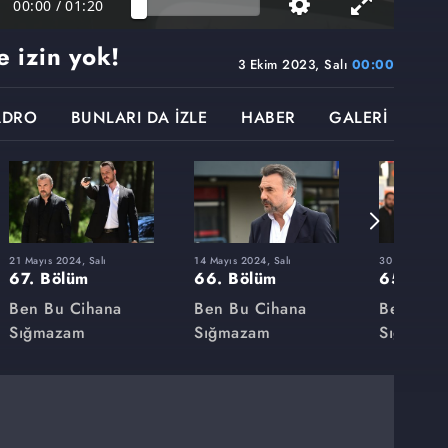
00:00
/
01:20
e izin yok!
3 Ekim 2023, Salı
00:00
ADRO
BUNLARI DA İZLE
HABER
GALERİ
21 Mayıs 2024, Salı
14 Mayıs 2024, Salı
30 Nisan 2024
67. Bölüm
66. Bölüm
65. Böl
Ben Bu Cihana
Ben Bu Cihana
Ben Bu 
Sığmazam
Sığmazam
Sığmaza