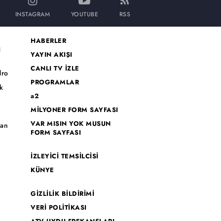
INSTAGRAM
YOUTUBE
RSS
HABERLER
I
YAYIN AKIŞI
CANLI TV İZLE
dro
PROGRAMLAR
k
a2
MİLYONER FORM SAYFASI
o
VAR MISIN YOK MUSUN
han
FORM SAYFASI
İZLEYİCİ TEMSİLCİSİ
KÜNYE
GİZLİLİK BİLDİRİMİ
VERİ POLİTİKASI