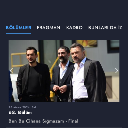
BÖLÜMLER
FRAGMAN
KADRO
BUNLARI DA İZLE
28 Mayıs 2024, Salı
2
68. Bölüm
6
Ben Bu Cihana Sığmazam - Final
B