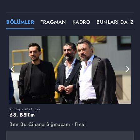
BÖLÜMLER
FRAGMAN
KADRO
BUNLARI DA İZLE
28 Mayıs 2024, Salı
2
68. Bölüm
6
Ben Bu Cihana Sığmazam - Final
B