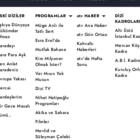
SKİ DİZİLER
PROGRAMLAR
atv HABER
DİZİ
KADROLAR
şkıya Dünyaya
Müge Anlı ile
atv Ana Haber
Altı Üstü
ükümdar
Tatlı Sert
atv Gün Ortası
İstanbul Ka
lmaz
Esra Erol'da
Kahvaltı
Mercan Köş
aradayı
Mutfak Bahane
Haberleri
Kadro
ara Para Aşk
Kim Milyoner
atv'de Hafta
A.B.İ. Kadr
en Anlat
Olmak İster?
Sonu
Kuruluş Or
aradeniz
Var Mısın Yok
Kadro
vrupa Yakası
Musun
ercai
Dizi TV
ardeşlerim
Nihat Hatipoğlu
Programları
ir Gece Masalı
Akika ve Sahara
ümü..
Filmler
Mevlid ve
Süleyman Çelebi