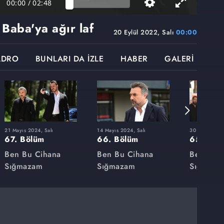
00:00
/
02:48
aba'ya ağır laf
20 Eylül 2022, Salı
00:00
ADRO
BUNLARI DA İZLE
HABER
GALERİ
21 Mayıs 2024, Salı
14 Mayıs 2024, Salı
30 Nisan 2024
67. Bölüm
66. Bölüm
65. Böl
Ben Bu Cihana
Ben Bu Cihana
Ben Bu 
Sığmazam
Sığmazam
Sığmaza