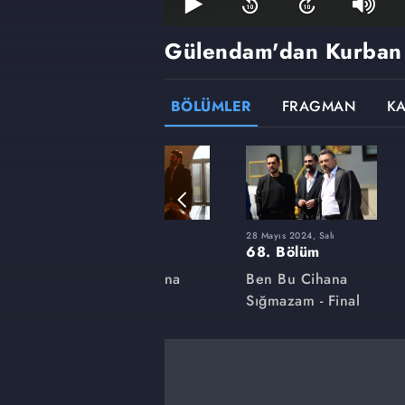
Gülendam'dan Kurban B
BÖLÜMLER
FRAGMAN
K
23 Ocak 2024, Salı
28 Mayıs 2024, Salı
54. Bölüm
68. Bölüm
na
Ben Bu Cihana
Ben Bu Cihana
Sığmazam
Sığmazam - Final