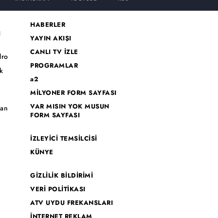
HABERLER
I
YAYIN AKIŞI
CANLI TV İZLE
dro
PROGRAMLAR
k
a2
MİLYONER FORM SAYFASI
o
VAR MISIN YOK MUSUN
han
FORM SAYFASI
İZLEYİCİ TEMSİLCİSİ
KÜNYE
GİZLİLİK BİLDİRİMİ
VERİ POLİTİKASI
ATV UYDU FREKANSLARI
İNTERNET REKLAM