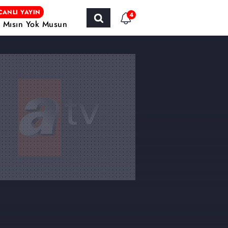
CANLI YAYIN
4
r Mısın Yok Musun