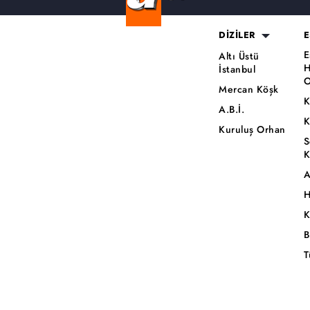
DİZİLER
E
E
Altı Üstü
H
İstanbul
O
Mercan Köşk
K
A.B.İ.
K
Kuruluş Orhan
S
K
A
H
K
B
T