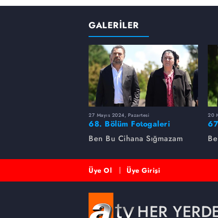
GALERİLER
27 Mayıs 2024, Pazartesi
20 M
68. Bölüm Fotogaleri
67
Ben Bu Cihana Sığmazam
Be
Üye Ol
Üye Girişi
HER YERD