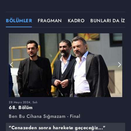
BÖLÜMLER
FRAGMAN
KADRO
BUNLARI DA İZLE
28 Mayıs 2024, Salı
2
68. Bölüm
6
Ben Bu Cihana Sığmazam - Final
B
"Cenazeden sonra harekete geçeceğiz..."