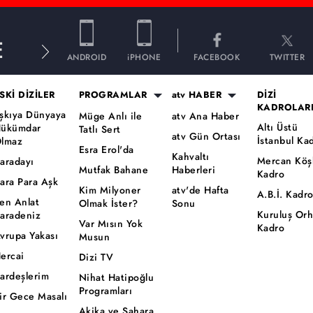
E
ANDROID
iPHONE
FACEBOOK
TWITTER
SKİ DİZİLER
PROGRAMLAR
atv HABER
DİZİ
KADROLAR
şkıya Dünyaya
Müge Anlı ile
atv Ana Haber
Altı Üstü
ükümdar
Tatlı Sert
atv Gün Ortası
İstanbul Ka
lmaz
Esra Erol'da
Kahvaltı
Mercan Köş
aradayı
Mutfak Bahane
Haberleri
Kadro
ara Para Aşk
Kim Milyoner
atv'de Hafta
A.B.İ. Kadr
en Anlat
Olmak İster?
Sonu
Kuruluş Or
aradeniz
Var Mısın Yok
Kadro
vrupa Yakası
Musun
ercai
Dizi TV
ardeşlerim
Nihat Hatipoğlu
Programları
ir Gece Masalı
Akika ve Sahara