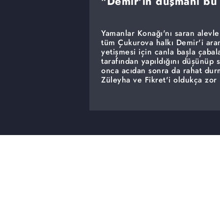
"Demir'in düşmanı bu 
Yamanlar Konağı'nı saran alevle
tüm Çukurova halkı Demir'i aram
yetişmesi için canla başla çaba
tarafından yapıldığını düşünüp 
onca acıdan sonra da rahat durm
Züleyha ve Fikret'i oldukça zor 
sonunda Züleyha'ya Hakan'ın adı
olabileceğini söyler.
Hakan ve Abdülkadir intikam pl
Şehre intikam ateşiyle beraber
intikamını almak için her şeyi 
kesişen zengin iş adamı Hakan,
değiştirmek hedefindedir. Hak
olan Abdülkadir ile birlikte adı
gözlemeye başlar. Ancak Hakan 
isim daha vardır.
Züleyha'nın silahından çıkan ku