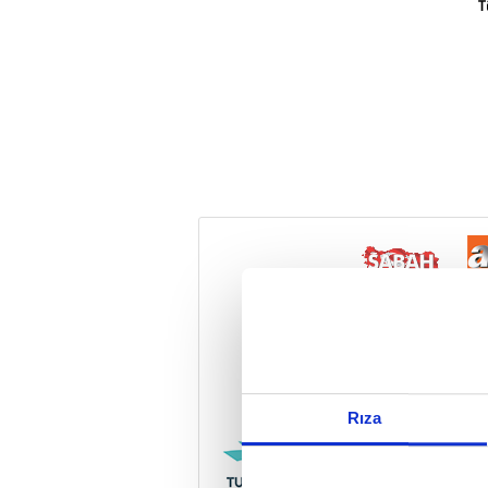
T
Reddet
Rıza