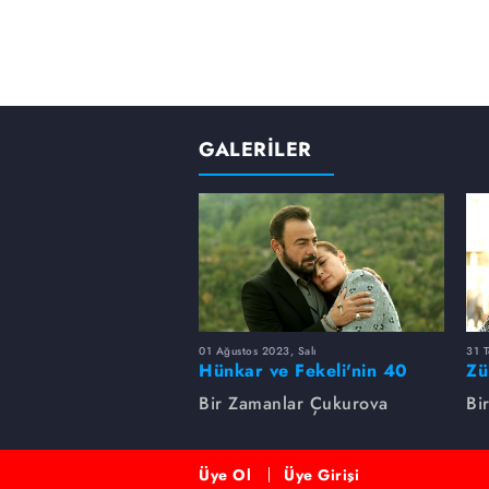
Züleyha, bulunan bir cesedin teş
bir darbe de Ümit'ten gelir. Üm
düşünüp Adnan'ı kaçırır. Ümit'in
silahını alıp Ümit'in karşısına
vurulur. Züleyha dehşet içindedi
habersizdir.
GALERİLER
01 Ağustos 2023, Salı
31 
Hünkar ve Fekeli'nin 40
Zü
yıllık sevdası
Un
Bir Zamanlar Çukurova
Bi
Üye Ol
Üye Girişi