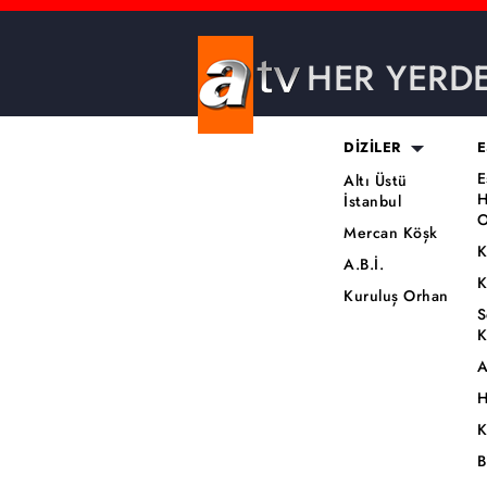
HER YERD
DİZİLER
E
E
Altı Üstü
H
İstanbul
O
Mercan Köşk
K
A.B.İ.
K
Kuruluş Orhan
S
K
A
H
K
B