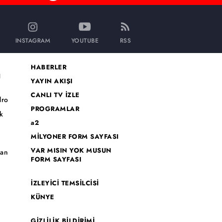
INSTAGRAM
YOUTUBE
RSS
HABERLER
I
YAYIN AKIŞI
CANLI TV İZLE
dro
PROGRAMLAR
k
a2
MİLYONER FORM SAYFASI
o
VAR MISIN YOK MUSUN
han
FORM SAYFASI
İZLEYİCİ TEMSİLCİSİ
KÜNYE
GİZLİLİK BİLDİRİMİ