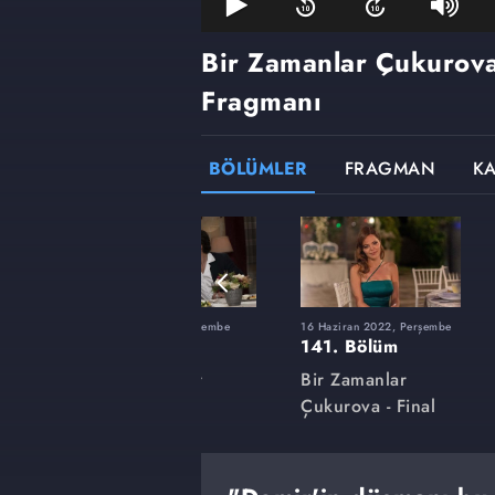
Bir Zamanlar Çukurov
Fragmanı
BÖLÜMLER
FRAGMAN
K
şembe
10 Mart 2022, Perşembe
16 Haziran 2022, Perşembe
127. Bölüm
141. Bölüm
Bir Zamanlar
Bir Zamanlar
Çukurova
Çukurova - Final