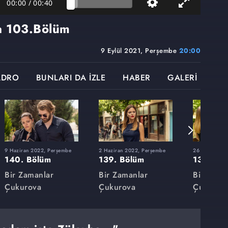
00:00
/
00:40
a
103.Bölüm
9 Eylül 2021, Perşembe
20:00
ADRO
BUNLARI DA İZLE
HABER
GALERİ
9 Haziran 2022, Perşembe
2 Haziran 2022, Perşembe
26 Mayıs 202
140. Bölüm
139. Bölüm
138. Bö
Bir Zamanlar
Bir Zamanlar
Bir Zama
Çukurova
Çukurova
Çukurov