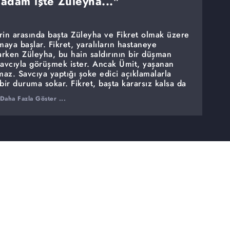
adam işte Züleyha..."
rin arasında başta Züleyha ve Fikret olmak üzere
aya başlar. Fikret, yaralıların hastaneye
larken Züleyha, bu hain saldırının bir düşman
savcıyla görüşmek ister. Ancak Ümit, yaşanan
az. Savcıya yaptığı şoke edici açıklamalarla
bir duruma sokar. Fikret, başta kararsız kalsa da
nı verir ve saldırıyı onun gerçekleştirmiş
Daha Fazla Göster ...
anı kimleri yakacak?
 gelen Hakan Gümüşoğlu, ölen kardeşi Erkan'ın
yapmaya hazırdır. Demir'le önceden yolları
 şimdi Çukurova'da itibar kazanmak ve dengeleri
an, Adnan ve Demir Yaman ile kapanmamış davası
m adım intikamını planlar ve Yamanlar Konağı'nı
ve Abdülkadir'in hedefinde hiç beklenmedik bir
rşun Ümit'i vuruyor!