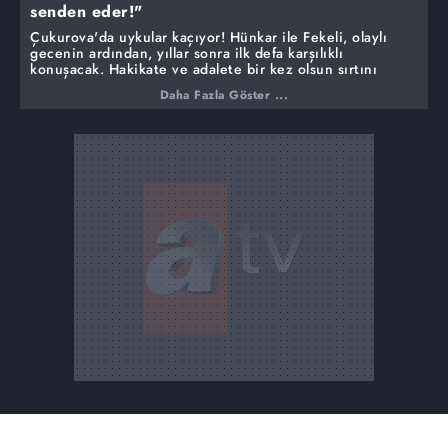
senden eder!"
Çukurova'da uykular kaçıyor! Hünkar ile Fekeli, olaylı
gecenin ardından, yıllar sonra ilk defa karşılıklı
konuşacak. Hakikate ve adalete bir kez olsun sırtını
dönmeyen Fekeli, söyledikleri ve söylemedikleri ile
Daha Fazla Göster ...
Hünkar'ı soru işaretlerine boğacak. Devlet hastanesine
yeni atanan Müjgan Doktor, Çukurova'da esen
rüzgarların yönünü değiştirecek! Alzheimer hastalığı
sebebiyle neredeyse tüm geçmişini unutan Haminne'nin
zihninde çakan şimşekler ne diyecek? Sanayi Odası
Başkanlığı'nı Demir'e kaptıran Yılmaz'ın yeni planları
yenilgiyi zafere dönüştürebilecek mi? Nefes kesen
bölümleriyle 'Bir Zamanlar Çukurova' her Perşembe
Atv'de!