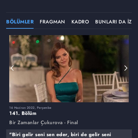
BÖLÜMLER
FRAGMAN
KADRO
BUNLARI DA İZLE
16 Haziran 2022, Perşembe
9
141. Bölüm
1
Bir Zamanlar Çukurova - Final
B
"Biri gelir seni sen eder, biri de gelir seni