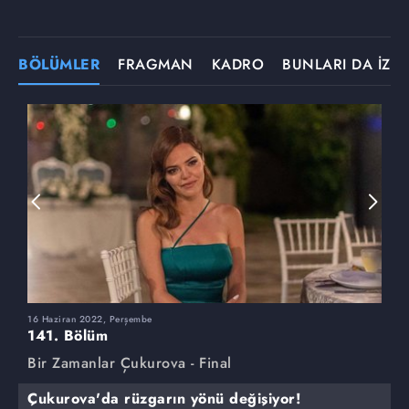
BÖLÜMLER
FRAGMAN
KADRO
BUNLARI DA İZLE
16 Haziran 2022, Perşembe
9
141. Bölüm
1
Bir Zamanlar Çukurova - Final
B
Çukurova'da rüzgarın yönü değişiyor!