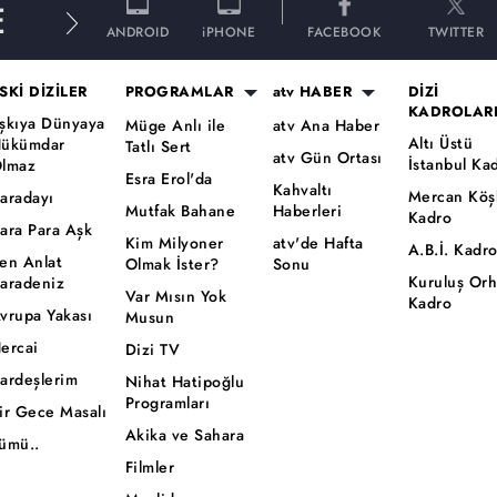
E
ANDROID
iPHONE
FACEBOOK
TWITTER
SKİ DİZİLER
PROGRAMLAR
atv HABER
DİZİ
KADROLAR
şkıya Dünyaya
Müge Anlı ile
atv Ana Haber
Altı Üstü
ükümdar
Tatlı Sert
atv Gün Ortası
İstanbul Ka
lmaz
Esra Erol'da
Kahvaltı
Mercan Köş
aradayı
Mutfak Bahane
Haberleri
Kadro
ara Para Aşk
Kim Milyoner
atv'de Hafta
A.B.İ. Kadr
en Anlat
Olmak İster?
Sonu
Kuruluş Or
aradeniz
Var Mısın Yok
Kadro
vrupa Yakası
Musun
ercai
Dizi TV
ardeşlerim
Nihat Hatipoğlu
Programları
ir Gece Masalı
Akika ve Sahara
ümü..
Filmler