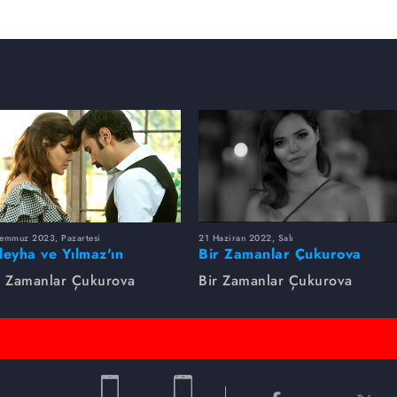
Temmuz 2023, Pazartesi
21 Haziran 2022, Salı
leyha ve Yılmaz'ın
Bir Zamanlar Çukurova
utulmaz Aşkı
Zaman Makinesi
r Zamanlar Çukurova
Bir Zamanlar Çukurova