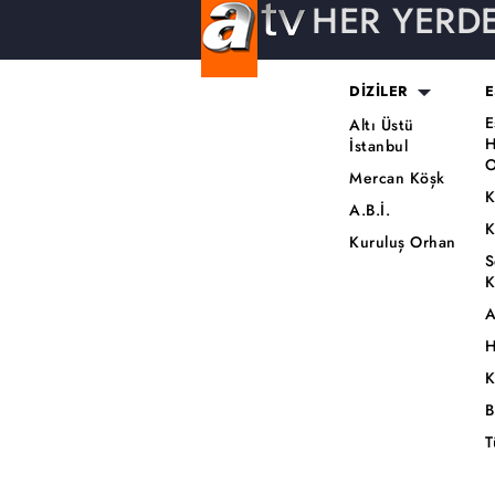
HER YERD
DİZİLER
E
E
Altı Üstü
H
İstanbul
O
Mercan Köşk
K
A.B.İ.
K
Kuruluş Orhan
S
K
A
H
K
B
T