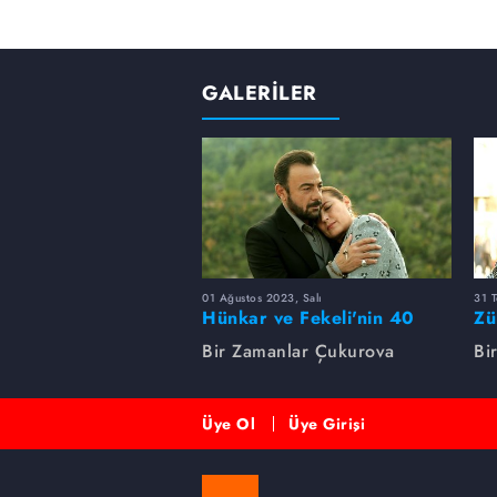
GALERİLER
01 Ağustos 2023, Salı
31 
Hünkar ve Fekeli'nin 40
Zü
yıllık sevdası
Un
Bir Zamanlar Çukurova
Bi
Üye Ol
Üye Girişi