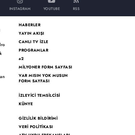
INSTAGRAM
YOUTUBE
RSS
HABERLER
I
YAYIN AKIŞI
CANLI TV İZLE
dro
PROGRAMLAR
k
a2
MİLYONER FORM SAYFASI
o
VAR MISIN YOK MUSUN
han
FORM SAYFASI
İZLEYİCİ TEMSİLCİSİ
KÜNYE
GİZLİLİK BİLDİRİMİ
VERİ POLİTİKASI