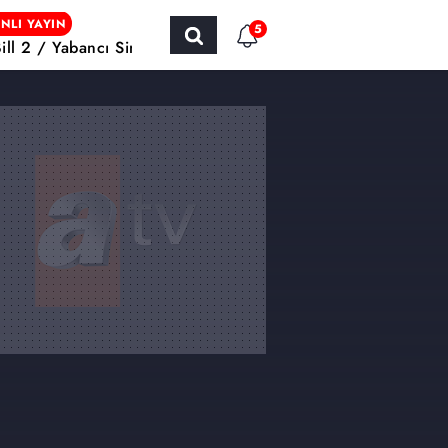
NLI YAYIN
5
Bill 2 / Yabancı Sinema