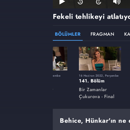
Fekeli tehlikeyi atlatıy
BÖLÜMLER
FRAGMAN
K
şembe
10 Mart 2022, Perşembe
16 Haziran 2022, Perşembe
127. Bölüm
141. Bölüm
Bir Zamanlar
Bir Zamanlar
Çukurova
Çukurova - Final
Behice, Hünkar'ın ne 