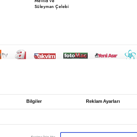
Mevlid ve
Süleyman Çelebi
Bilgiler
Reklam Ayarları
Seçime İzin Ver