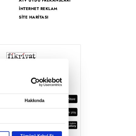
ATV UYDU FREKANSLARI
İNTERNET REKLAM
SİTE HARİTASI
Hakkında
Tümünü Kabul Et