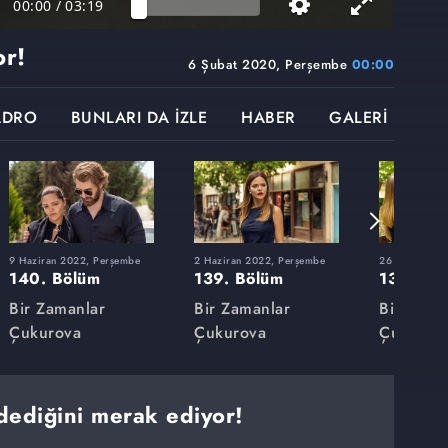
00:00
/
03:19
or!
6 Şubat 2020, Perşembe
00:00
ADRO
BUNLARI DA İZLE
HABER
GALERİ
9 Haziran 2022, Perşembe
2 Haziran 2022, Perşembe
26 Mayıs 202
140. Bölüm
139. Bölüm
138. Bö
Bir Zamanlar
Bir Zamanlar
Bir Zama
Çukurova
Çukurova
Çukurov
dediğini merak ediyor!