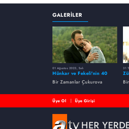
GALERİLER
01 Ağustos 2023, Salı
31 
Hünkar ve Fekeli'nin 40
Zü
yıllık sevdası
Un
Bir Zamanlar Çukurova
Bi
Üye Ol
Üye Girişi
HER YERD