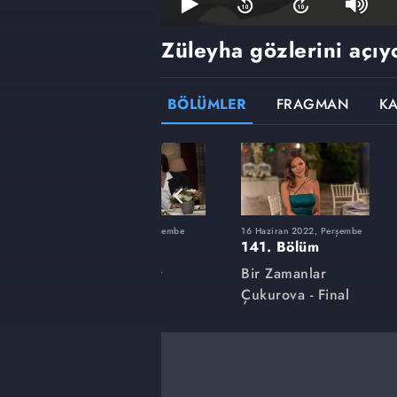
Züleyha gözlerini açıy
BÖLÜMLER
FRAGMAN
K
şembe
10 Mart 2022, Perşembe
16 Haziran 2022, Perşembe
127. Bölüm
141. Bölüm
Bir Zamanlar
Bir Zamanlar
Çukurova
Çukurova - Final