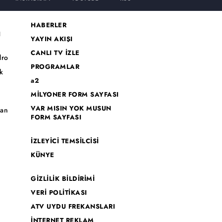
HABERLER
I
YAYIN AKIŞI
CANLI TV İZLE
dro
PROGRAMLAR
k
a2
MİLYONER FORM SAYFASI
o
VAR MISIN YOK MUSUN
han
FORM SAYFASI
İZLEYİCİ TEMSİLCİSİ
KÜNYE
GİZLİLİK BİLDİRİMİ
VERİ POLİTİKASI
ATV UYDU FREKANSLARI
İNTERNET REKLAM