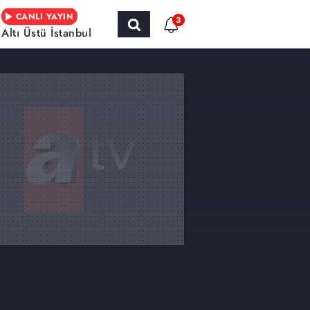
CANLI YAYIN
3
Altı Üstü İstanbul