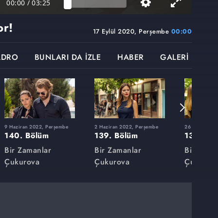
00:00
/
03:25
or!
17 Eylül 2020, Perşembe
00:00
ADRO
BUNLARI DA İZLE
HABER
GALERİ
9 Haziran 2022, Perşembe
2 Haziran 2022, Perşembe
26 Mayıs 202
140. Bölüm
139. Bölüm
138. Bö
Bir Zamanlar
Bir Zamanlar
Bir Zama
Çukurova
Çukurova
Çukurov