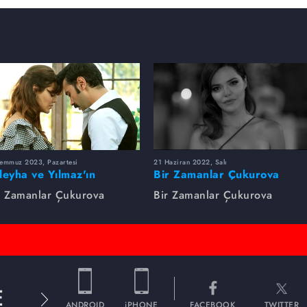
Temmuz 2023, Pazartesi
21 Haziran 2022, Salı
leyha ve Yılmaz'ın
Bir Zamanlar Çukurova
utulmaz Aşkı
Zaman Makinesi
r Zamanlar Çukurova
Bir Zamanlar Çukurova
E
ANDROID
iPHONE
FACEBOOK
TWITTER