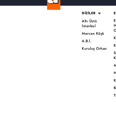
DİZİLER
E
E
Altı Üstü
H
İstanbul
O
Mercan Köşk
K
A.B.İ.
K
Kuruluş Orhan
S
K
A
H
K
B
T