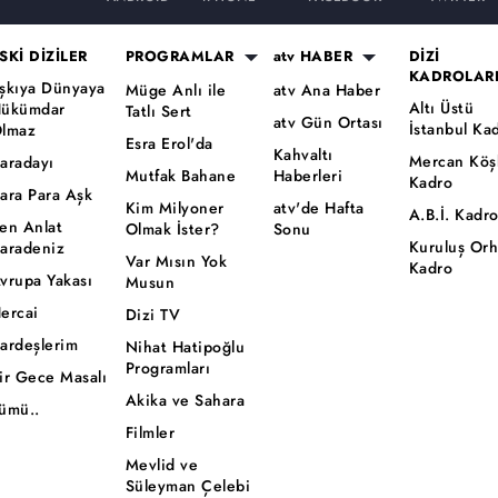
SKİ DİZİLER
PROGRAMLAR
atv HABER
DİZİ
KADROLAR
şkıya Dünyaya
Müge Anlı ile
atv Ana Haber
Altı Üstü
ükümdar
Tatlı Sert
atv Gün Ortası
İstanbul Ka
lmaz
Esra Erol'da
Kahvaltı
Mercan Köş
aradayı
Mutfak Bahane
Haberleri
Kadro
ara Para Aşk
Kim Milyoner
atv'de Hafta
A.B.İ. Kadr
en Anlat
Olmak İster?
Sonu
Kuruluş Or
aradeniz
Var Mısın Yok
Kadro
vrupa Yakası
Musun
ercai
Dizi TV
ardeşlerim
Nihat Hatipoğlu
Programları
ir Gece Masalı
Akika ve Sahara
ümü..
Filmler
Mevlid ve
Süleyman Çelebi