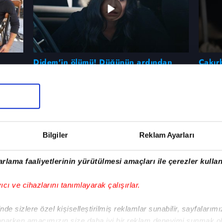
Didem'in ölümü! Düğünün ardından
Çakırb
ahve
büyük suikast
yıldızl
beraber
a,
ırımer
keyifli
Bilgiler
Reklam Ayarları
rlama faaliyetlerinin yürütülmesi amaçları ile çerezler kullan
yıcı ve cihazlarını tanımlayarak çalışırlar.
de sizlere özel kişiselleştirilmiş reklamlar sunabilir, sayfalarım
aparken amacımızın size daha iyi bir reklam deneyimi sunmak ol