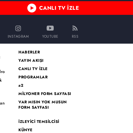
CANLI TV İZLE
INSTAGRAM
YOUTUBE
RSS
HABERLER
I
YAYIN AKIŞI
CANLI TV İZLE
dro
PROGRAMLAR
k
a2
MİLYONER FORM SAYFASI
o
VAR MISIN YOK MUSUN
han
FORM SAYFASI
İZLEYİCİ TEMSİLCİSİ
KÜNYE