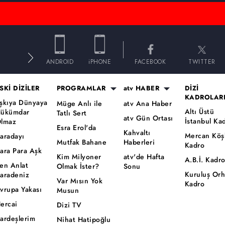
E
ANDROID
iPHONE
FACEBOOK
TWITTER
SKİ DİZİLER
PROGRAMLAR
atv HABER
DİZİ
KADROLAR
şkıya Dünyaya
Müge Anlı ile
atv Ana Haber
Altı Üstü
ükümdar
Tatlı Sert
atv Gün Ortası
İstanbul Ka
lmaz
Esra Erol'da
Kahvaltı
Mercan Köş
aradayı
Mutfak Bahane
Haberleri
Kadro
ara Para Aşk
Kim Milyoner
atv'de Hafta
A.B.İ. Kadr
en Anlat
Olmak İster?
Sonu
Kuruluş Or
aradeniz
Var Mısın Yok
Kadro
vrupa Yakası
Musun
ercai
Dizi TV
ardeşlerim
Nihat Hatipoğlu