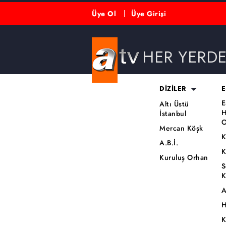
Üye Ol
Üye Girişi
HER YERD
DİZİLER
E
E
Altı Üstü
H
İstanbul
O
Mercan Köşk
K
A.B.İ.
K
Kuruluş Orhan
S
K
A
H
K