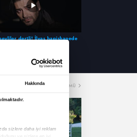
eyliler dertli! İlyas hapishanede
arı izledi...
Hakkında
TÜMÜ
ılmaktadır.
ızda sizlere daha iyi reklam
duğunu ve sizlere en iyi