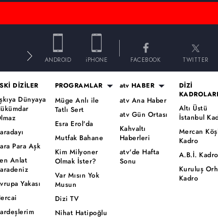
E
ANDROID
iPHONE
FACEBOOK
TWITTER
SKİ DİZİLER
PROGRAMLAR
atv HABER
DİZİ
KADROLAR
şkıya Dünyaya
Müge Anlı ile
atv Ana Haber
Altı Üstü
ükümdar
Tatlı Sert
atv Gün Ortası
İstanbul Ka
lmaz
Esra Erol'da
Kahvaltı
Mercan Köş
aradayı
Mutfak Bahane
Haberleri
Kadro
ara Para Aşk
Kim Milyoner
atv'de Hafta
A.B.İ. Kadr
en Anlat
Olmak İster?
Sonu
Kuruluş Or
aradeniz
Var Mısın Yok
Kadro
vrupa Yakası
Musun
ercai
Dizi TV
ardeşlerim
Nihat Hatipoğlu