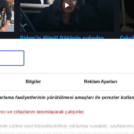
Didem'in ölümü! Düğünün ardından
Çakırb
ahve
büyük suikast
yıldızl
beraber
a,
ırımer
keyifli
Bilgiler
Reklam Ayarları
rlama faaliyetlerinin yürütülmesi amaçları ile çerezler kullan
yıcı ve cihazlarını tanımlayarak çalışırlar.
de sizlere özel kişiselleştirilmiş reklamlar sunabilir, sayfalarım
aparken amacımızın size daha iyi bir reklam deneyimi sunmak ol