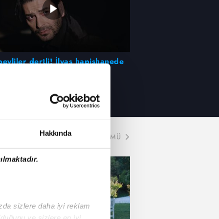
eyliler dertli! İlyas hapishanede
arı izledi...
Hakkında
TÜMÜ
ılmaktadır.
ızda sizlere daha iyi reklam
duğunu ve sizlere en iyi