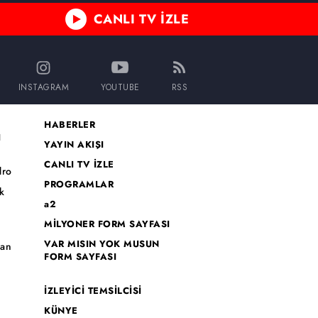
CANLI TV İZLE
INSTAGRAM
YOUTUBE
RSS
HABERLER
I
YAYIN AKIŞI
CANLI TV İZLE
dro
PROGRAMLAR
k
a2
MİLYONER FORM SAYFASI
o
VAR MISIN YOK MUSUN
han
FORM SAYFASI
İZLEYİCİ TEMSİLCİSİ
KÜNYE