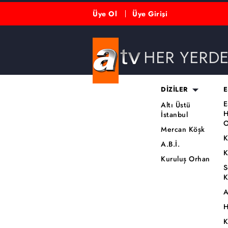
Üye Ol
Üye Girişi
HER YERD
DİZİLER
E
E
Altı Üstü
H
İstanbul
O
Mercan Köşk
K
A.B.İ.
K
Kuruluş Orhan
S
K
A
H
K